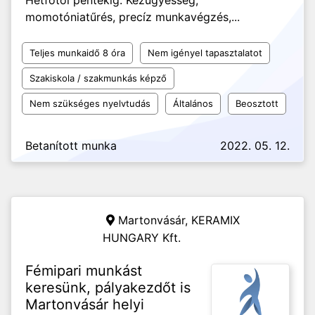
Hétfőtől péntekig. Kézügyesség,
momotóniatűrés, precíz munkavégzés,...
Teljes munkaidő 8 óra
Nem igényel tapasztalatot
Szakiskola / szakmunkás képző
Nem szükséges nyelvtudás
Általános
Beosztott
Betanított munka
2022. 05. 12.
Martonvásár,
KERAMIX
HUNGARY Kft.
Fémipari munkást
keresünk, pályakezdőt is
Martonvásár helyi