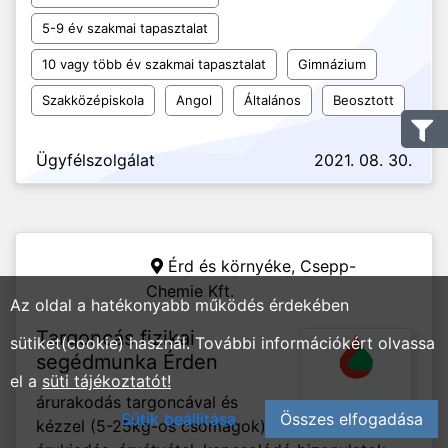
5-9 év szakmai tapasztalat
10 vagy több év szakmai tapasztalat
Gimnázium
Szakközépiskola
Angol
Általános
Beosztott
Ügyfélszolgálat
2021. 08. 30.
Érd és környéke,
Csepp-
Chemie Kft.
Az oldal a hatékonyabb működés érdekében
Targoncás fizikai
sütiket(cookie) használ. További információkért olvassa
segédmunka Érden
el a
süti tájékoztatót!
árurakodás targoncával és
Sütik beállítása
Összes elfogadása
kézzel (5-25kg-os csomagok).