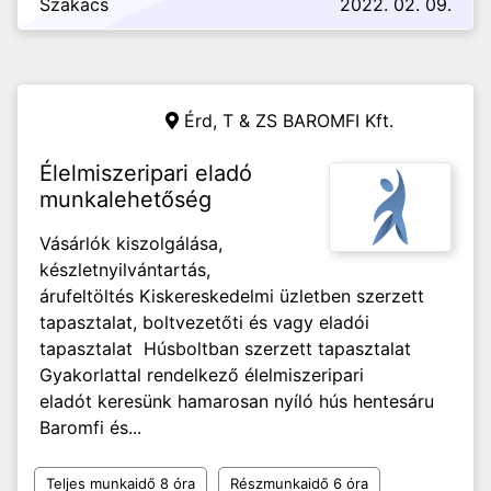
Szakács
2022. 02. 09.
Érd,
T & ZS BAROMFI Kft.
Élelmiszeripari eladó
munkalehetőség
Vásárlók kiszolgálása,
készletnyilvántartás,
árufeltöltés Kiskereskedelmi üzletben szerzett
tapasztalat, boltvezetőti és vagy eladói
tapasztalat Húsboltban szerzett tapasztalat
Gyakorlattal rendelkező élelmiszeripari
eladót keresünk hamarosan nyíló hús hentesáru
Baromfi és...
Teljes munkaidő 8 óra
Részmunkaidő 6 óra