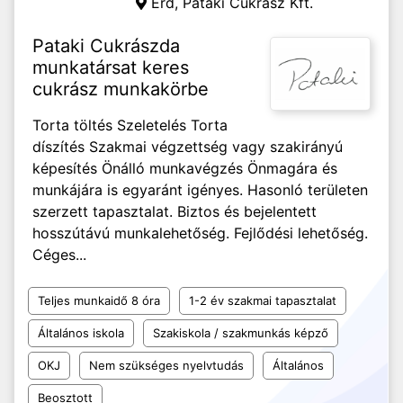
Érd,
Pataki Cukrász Kft.
Pataki Cukrászda
munkatársat keres
cukrász munkakörbe
Torta töltés Szeletelés Torta
díszítés Szakmai végzettség vagy szakirányú
képesítés Önálló munkavégzés Önmagára és
munkájára is egyaránt igényes. Hasonló területen
szerzett tapasztalat. Biztos és bejelentett
hosszútávú munkalehetőség. Fejlődési lehetőség.
Céges...
Teljes munkaidő 8 óra
1-2 év szakmai tapasztalat
Általános iskola
Szakiskola / szakmunkás képző
OKJ
Nem szükséges nyelvtudás
Általános
Beosztott