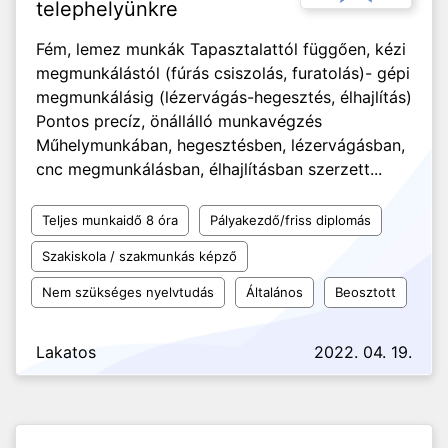
telephelyünkre
Fém, lemez munkák Tapasztalattól függően, kézi
megmunkálástól (fúrás csiszolás, furatolás)- gépi
megmunkálásig (lézervágás-hegesztés, élhajlítás)
Pontos precíz, önállálló munkavégzés
Műhelymunkában, hegesztésben, lézervágásban,
cnc megmunkálásban, élhajlításban szerzett...
Teljes munkaidő 8 óra
Pályakezdő/friss diplomás
Szakiskola / szakmunkás képző
Nem szükséges nyelvtudás
Általános
Beosztott
Lakatos
2022. 04. 19.