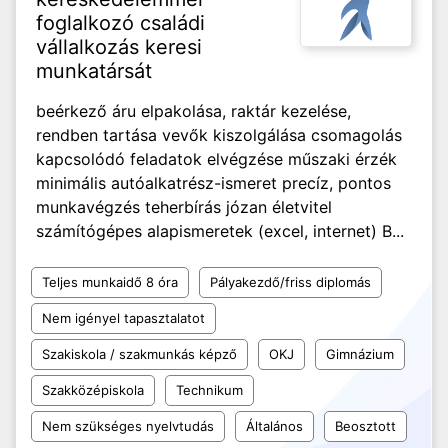
foglalkozó családi
vállalkozás keresi
munkatársát
beérkező áru elpakolása, raktár kezelése,
rendben tartása vevők kiszolgálása csomagolás
kapcsolódó feladatok elvégzése műszaki érzék
minimális autóalkatrész-ismeret precíz, pontos
munkavégzés teherbírás józan életvitel
számítógépes alapismeretek (excel, internet) B...
Teljes munkaidő 8 óra
Pályakezdő/friss diplomás
Nem igényel tapasztalatot
Szakiskola / szakmunkás képző
OKJ
Gimnázium
Szakközépiskola
Technikum
Nem szükséges nyelvtudás
Általános
Beosztott