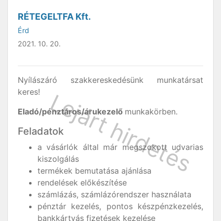
RÉTEGELTFA Kft.
Érd
2021. 10. 20.
Nyílászáró szakkereskedésünk munkatársat
keres!
Eladó/pénztáros/árukezelő
munkakörben.
Feladatok
a vásárlók által már megszokott udvarias
kiszolgálás
termékek bemutatása ajánlása
rendelések előkészítése
számlázás, számlázórendszer használata
pénztár kezelés, pontos készpénzkezelés,
bankkártyás fizetések kezelése