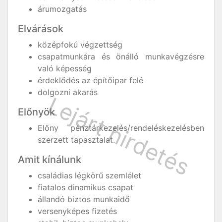
árumozgatás
Elvárások
középfokú végzettség
csapatmunkára és önálló munkavégzésre
való képesség
érdeklődés az építőipar felé
dolgozni akarás
Előnyök
Előny pénztárkezelés/rendeléskezelésben
szerzett tapasztalat.
Amit kínálunk
családias légkörű szemlélet
fiatalos dinamikus csapat
állandó biztos munkaidő
versenyképes fizetés