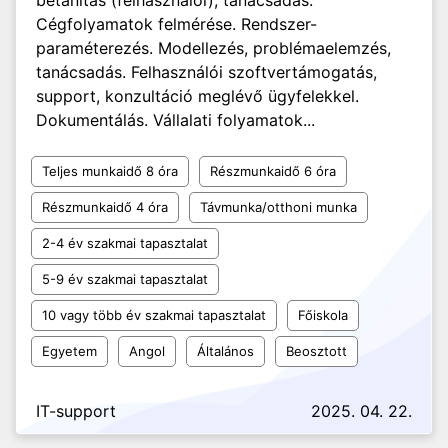
betanítás (felhasználói), tanácsadás.
Cégfolyamatok felmérése. Rendszer-
paraméterezés. Modellezés, problémaelemzés,
tanácsadás. Felhasználói szoftvertámogatás,
support, konzultáció meglévő ügyfelekkel.
Dokumentálás. Vállalati folyamatok...
Teljes munkaidő 8 óra
Részmunkaidő 6 óra
Részmunkaidő 4 óra
Távmunka/otthoni munka
2-4 év szakmai tapasztalat
5-9 év szakmai tapasztalat
10 vagy több év szakmai tapasztalat
Főiskola
Egyetem
Angol
Általános
Beosztott
IT-support
2025. 04. 22.