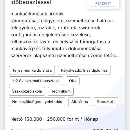
időbeosztással
munkaállomások, irodák
támogatása, felügyelete, üzemeltetése hálózat
felügyelete, tűzfalak, routerek, switch-ek
konfigurálása bejelentések kezelése,
felhasználók távoli és helyszíni támogatása a
munkavégzés folyamatos dokumentálása
szerverek alapszintű üzemeltetése üzemeltetési...
Teljes munkaidő 8 óra
Pályakezdő/friss diplomás
1-2 év szakmai tapasztalat
OKJ
Szakközépiskola
Technikum
Nem szükséges nyelvtudás
Általános
Beosztott
Nettó 150.000 - 250.000 forint / Hónap