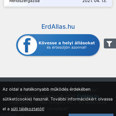
Rendszergazda
2021. 04. 13.
ErdAllas.hu
Az oldal a hatékonyabb működés érdekében
"Érd, Pest vármegyei régió állásportálja"
Minden jog fentartva © 2026.
ErdAllas.hu
sütiket(cookie) használ. További információkért olvassa
Üzemeltető: IT-Nav Hungary Kft. | "Az elsők közé
navigáljuk!"
el a
süti tájékoztatót!