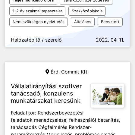
Teljes munkaidő 8 óra
Vállalkozói, szerződéses
1-2 év szakmai tapasztalat
Szakközépiskola
Nem szükséges nyelvtudás
Általános
Beosztott
Hálózatépítő / szerelő
2022. 04. 11.
Érd,
Commit Kft.
Vállalatirányítási szoftver
tanácsadó, konzulens
munkatársakat keresünk
Feladatkör: Rendszerbevezetési
feladatok menedzselése, felhasználói betanítás,
tanácsadás Cégfelmérés Rendszer-
paraméterezés Modellezés, problémaelemzés,