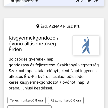
Targoncavezető
2021. 05. 25.
Érd,
AZNAP Plusz Kft.
Kisgyermekgondozó /
óvónő állásehetőség
Érden
Bölcsődés gyerekek napi
gondozása és fejlesztése. Szakirányú végzettség
Szakmai tapasztalat előnyt jelent Napi ingyenes
étkezés Érd-Parkvárosi családi bölcsőde
keres kisgyermekgondozót / óvónőt, napi 8
órába, júniusi kezdéssel.
Teljes munkaidő 8 óra
Részmunkaidő 6 óra