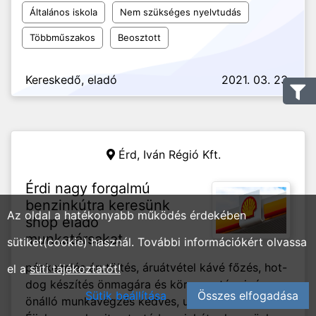
Általános iskola
Nem szükséges nyelvtudás
Többműszakos
Beosztott
Kereskedő, eladó
2021. 03. 23.
Érd,
Iván Régió Kft.
Érdi nagy forgalmú
benzinkútra keresünk
Az oldal a hatékonyabb működés érdekében
shop eladó
munkatársakat
sütiket(cookie) használ. További információkért olvassa
pézkezelés árutöltés, áruátvétel kávé főzés, hot-
el a
süti tájékoztatót!
dog készítés önmagára és környezetére igényes
Sütik beállítása
Összes elfogadása
önálló munkavégzés kedves, udvarias kiszolgálás