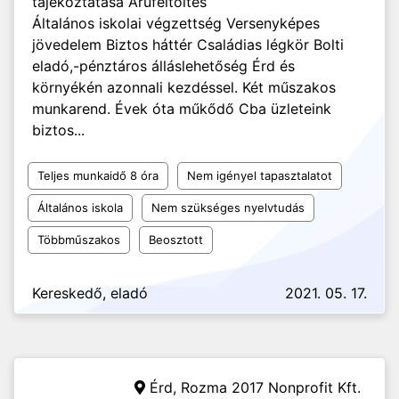
tájékoztatása Árufeltöltés
Általános iskolai végzettség Versenyképes
jövedelem Biztos háttér Családias légkör Bolti
eladó,-pénztáros álláslehetőség Érd és
környékén azonnali kezdéssel. Két műszakos
munkarend. Évek óta műkődő Cba üzleteink
biztos...
Teljes munkaidő 8 óra
Nem igényel tapasztalatot
Általános iskola
Nem szükséges nyelvtudás
Többműszakos
Beosztott
Kereskedő, eladó
2021. 05. 17.
Érd,
Rozma 2017 Nonprofit Kft.