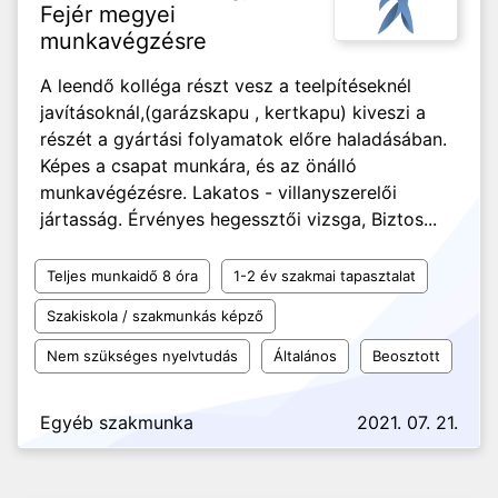
Fejér megyei
munkavégzésre
A leendő kolléga részt vesz a teelpítéseknél
javításoknál,(garázskapu , kertkapu) kiveszi a
részét a gyártási folyamatok előre haladásában.
Képes a csapat munkára, és az önálló
munkavégézésre. Lakatos - villanyszerelői
jártasság. Érvényes hegessztői vizsga, Biztos...
Teljes munkaidő 8 óra
1-2 év szakmai tapasztalat
Szakiskola / szakmunkás képző
Nem szükséges nyelvtudás
Általános
Beosztott
Egyéb szakmunka
2021. 07. 21.