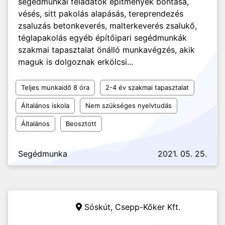
segédmunkai feladatok építmények bontása,
vésés, sitt pakolás alapásás, tereprendezés
zsaluzás betonkeverés, malterkeverés zsalukő,
téglapakolás egyéb építőipari segédmunkák
szakmai tapasztalat önálló munkavégzés, akik
maguk is dolgoznak erkölcsi...
Teljes munkaidő 8 óra
2-4 év szakmai tapasztalat
Általános iskola
Nem szükséges nyelvtudás
Általános
Beosztott
Segédmunka
2021. 05. 25.
Sóskút,
Csepp-Kőker Kft.