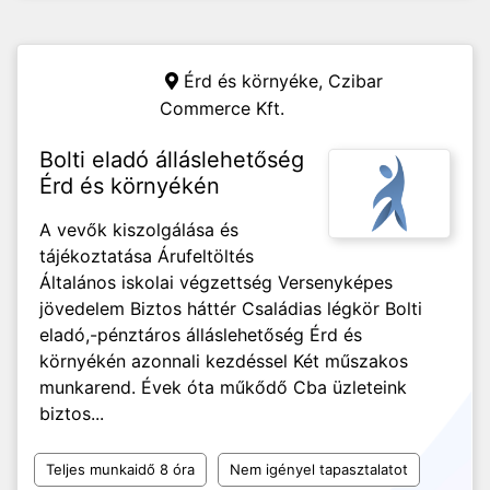
Érd és környéke,
Czibar
Commerce Kft.
Bolti eladó álláslehetőség
Érd és környékén
A vevők kiszolgálása és
tájékoztatása Árufeltöltés
Általános iskolai végzettség Versenyképes
jövedelem Biztos háttér Családias légkör Bolti
eladó,-pénztáros álláslehetőség Érd és
környékén azonnali kezdéssel Két műszakos
munkarend. Évek óta műkődő Cba üzleteink
biztos...
Teljes munkaidő 8 óra
Nem igényel tapasztalatot