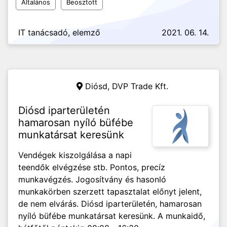
Általános
Beosztott
IT tanácsadó, elemző
2021. 06. 14.
Diósd,
DVP Trade Kft.
Diósd iparterületén
hamarosan nyíló büfébe
munkatársat keresünk
Vendégek kiszolgálása a napi
teendők elvégzése stb. Pontos, precíz
munkavégzés. Jogosítvány és hasonló
munkakörben szerzett tapasztalat előnyt jelent,
de nem elvárás. Diósd iparterületén, hamarosan
nyíló büfébe munkatársat keresünk. A munkaidő,