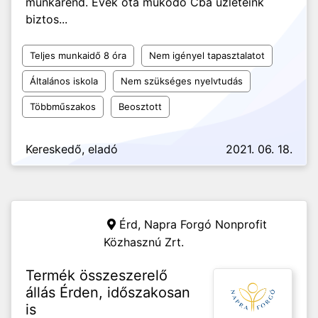
munkarend. Évek óta műkődő Cba üzleteink
biztos...
Teljes munkaidő 8 óra
Nem igényel tapasztalatot
Általános iskola
Nem szükséges nyelvtudás
Többműszakos
Beosztott
Kereskedő, eladó
2021. 06. 18.
Érd,
Napra Forgó Nonprofit
Közhasznú Zrt.
Termék összeszerelő
állás Érden, időszakosan
is