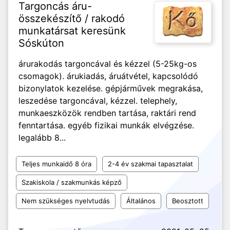
Targoncás áru-
összekészítő / rakodó
munkatársat keresünk
Sóskúton
árurakodás targoncával és kézzel (5-25kg-os
csomagok). árukiadás, áruátvétel, kapcsolódó
bizonylatok kezelése. gépjárművek megrakása,
leszedése targoncával, kézzel. telephely,
munkaeszközök rendben tartása, raktári rend
fenntartása. egyéb fizikai munkák elvégzése.
legalább 8...
Teljes munkaidő 8 óra
2-4 év szakmai tapasztalat
Szakiskola / szakmunkás képző
Nem szükséges nyelvtudás
Általános
Beosztott