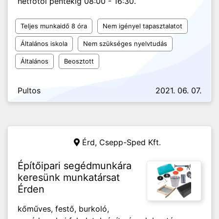
hétfőtől péntekig 08:00 - 16:30.
Teljes munkaidő 8 óra
Nem igényel tapasztalatot
Általános iskola
Nem szükséges nyelvtudás
Általános
Beosztott
Pultos
2021. 06. 07.
Érd,
Csepp-Sped Kft.
Építőipari segédmunkára
keresünk munkatársat
Érden
kőműves, festő, burkoló,