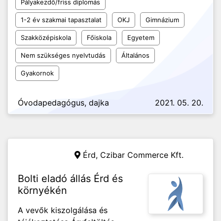
Pályakezdő/friss diplomás
1-2 év szakmai tapasztalat
OKJ
Gimnázium
Szakközépiskola
Főiskola
Egyetem
Nem szükséges nyelvtudás
Általános
Gyakornok
Óvodapedagógus, dajka
2021. 05. 20.
Érd,
Czibar Commerce Kft.
Bolti eladó állás Érd és
környékén
A vevők kiszolgálása és