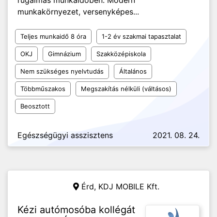
rugalmas munkaidőben. Modern
munkakörnyezet, versenyképes...
Teljes munkaidő 8 óra
1-2 év szakmai tapasztalat
OKJ
Gimnázium
Szakközépiskola
Nem szükséges nyelvtudás
Általános
Többműszakos
Megszakítás nélküli (váltásos)
Beosztott
Egészségügyi asszisztens
2021. 08. 24.
Érd,
KDJ MOBILE Kft.
Kézi autómosóba kollégát