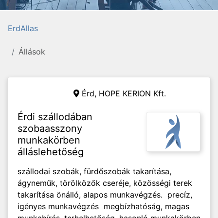
ErdAllas
Állások
Érd,
HOPE KERION Kft.
Érdi szállodában
szobaasszony
munkakörben
álláslehetőség
szállodai szobák, fürdőszobák takarítása,
ágyneműk, törölközők cseréje, közösségi terek
takarítása önálló, alapos munkavégzés. precíz,
igényes munkavégzés megbízhatóság, magas