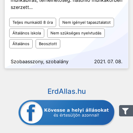
munkabírás, terhelhetőség. hasonló munkakörben
szerzett...
Teljes munkaidő 8 óra
Nem igényel tapasztalatot
Általános iskola
Nem szükséges nyelvtudás
Általános
Beosztott
Szobaasszony, szobalány
2021. 07. 08.
ErdAllas.hu