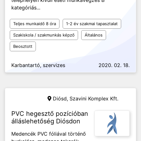
telephelyen kívüli eseti munkavégzés B
kategóriás...
Teljes munkaidő 8 óra
1-2 év szakmai tapasztalat
Szakiskola / szakmunkás képző
Általános
Beosztott
Karbantartó, szervizes
2020. 02. 18.
Diósd,
Szavini Komplex Kft.
PVC hegesztő pozícióban
álláslehetőség Diósdon
Medencék PVC fóliával történő