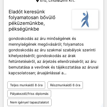
Érd,
Lindi&Qimi Kft.
Eladót keresünk
folyamatosan bővülő
péküzemünkbe,
pékségünkbe
gondoskodás az áru minőségének és
mennyiségének megóvásáról; folyamatos
gondoskodás az áru szakmai szabályok szerinti
kihelyezéséről; gondoskodás az árak
feltüntetéséről, az árjelzés ellenőrzéséről; az áru
bemutatása a vevőnek és tájékoztatása az áruval
kapcsolatosan; áruajánlással a...
Teljes munkaidő 8 óra
Részmunkaidő 6 óra
Pályakezdő/friss diplomás
Nem igényel tapasztalatot