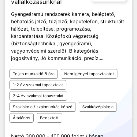
vállalkozásunknál
Gyengeáramú rendszerek kamera, beléptető,
behatolás jelző, tűzjelző, kaputelefon, strukturált
hálózat, telepítése, programozása,
karbantartása. Középfokú végzettség
(biztonságtechnikai, gyengeáramú,
vagyonvédelmi szerelő), B kategóriás
jogosítvány, Jó kommunikáció, precíz,...
Teljes munkaidő 8 óra
Nem igényel tapasztalatot
1-2 év szakmai tapasztalat
2-4 év szakmai tapasztalat
Szakiskola / szakmunkás képző
Szakközépiskola
Általános
Beosztott
Nettó 300.000 - 400.000 forint / hónap