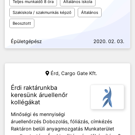
Teljes munkaidő 8 óra
Általános iskola
Szakiskola / szakmunkás képző
Általános
Beosztott
Épületgépész
2020. 02. 03.
Érd,
Cargo Gate Kft.
Érdi raktárunkba
keresünk áruellenőr
kollégákat
Minőségi és mennyiségi
áruellenőrzés Dobozolás, fóliázás, címkézés
Raktáron belüli anyagmozgatás Munkaterület