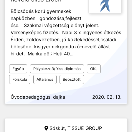
Bölcsődés korú gyermekek
napközbeni gondozása,fejleszt
ése. Szakmai végzettség előnyt jelent.
Versenyképes fizetés. Napi 3 x ingyenes étkezés
Érden, zöldövezetben, jó közlekedéssel,családi
bölcsőde kisgyermekgondozó-nevelő állást
hirdet. Munkaidő.: Heti 40...
Egyéb
Pályakezdő/friss diplomás
OKJ
Főiskola
Általános
Beosztott
Óvodapedagógus, dajka
2020. 02. 13.
Sóskút,
TISSUE GROUP