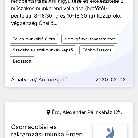
rendbentartása Áru kigyűjtése és előkészítése 2
műszakos munkarend vállalása (hétfőtől-
péntekig: 8-16:30-ig és 10-18:30-ig) Középfokú
végzettség Önálló...
Teljes munkaidő 8 óra
Nem igényel tapasztalatot
Szakiskola / szakmunkás képző
Többműszakos
Beosztott
Áruátvevő/ Árumozgató
2020. 02. 03.
Érd,
Alexander Pálinkaház Kft.
Csomagolási és
raktározási munka Érden