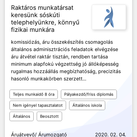
Raktáros munkatársat
keresünk sóskúti
telephelyünkre, könnyű
fizikai munkára
komissiózás, áru összekészítés csomagolás
általános adminisztrációs feladatok elvégzése
áru átvétel raktár tisztán, rendben tartása
minimum alapfokú végzettség jó állóképesség
rugalmas hozzáállás megbízhatóság, precizitás
hasonló munkakörben szerzett...
Teljes munkaidő 8 óra
Pályakezdő/friss diplomás
Nem igényel tapasztalatot
Általános iskola
Általános
Beosztott
Áruátvevő/ Árumozgató
2020. 02. 04.