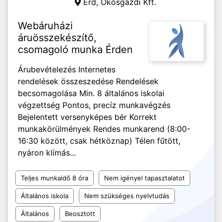
Érd,
Okosgazdi Kft.
Webáruházi
áruösszekészítő,
csomagoló munka Érden
Árubevételezés Internetes
rendelések összeszedése Rendelések
becsomagolása Min. 8 általános iskolai
végzettség Pontos, precíz munkavégzés
Bejelentett versenyképes bér Korrekt
munkakörülmények Rendes munkarend (8:00-
16:30 között, csak hétköznap) Télen fűtött,
nyáron klímás...
Teljes munkaidő 8 óra
Nem igényel tapasztalatot
Általános iskola
Nem szükséges nyelvtudás
Általános
Beosztott