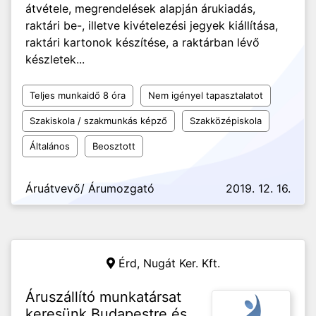
átvétele, megrendelések alapján árukiadás,
raktári be-, illetve kivételezési jegyek kiállítása,
raktári kartonok készítése, a raktárban lévő
készletek...
Teljes munkaidő 8 óra
Nem igényel tapasztalatot
Szakiskola / szakmunkás képző
Szakközépiskola
Általános
Beosztott
Áruátvevő/ Árumozgató
2019. 12. 16.
Érd,
Nugát Ker. Kft.
Áruszállító munkatársat
keresünk Budapestre és