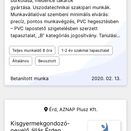
burkolása, medence takarók
gyártása. Uszodatechnikai szakipari munkák.
Munkavállalóval szembeni minimális elvárás:
precíz, pontos munkavégzés, PVC hegesztésben
– PVC lapostető szigetelésben szerzett
tapasztalat, „B” kategóriás jogosítvány. Tanulási...
Teljes munkaidő 8 óra
1-2 év szakmai tapasztalat
Általános
Beosztott
Betanított munka
2020. 02. 13.
Érd,
AZNAP Plusz Kft.
Kisgyermekgondozó-
nevelő állás Érden