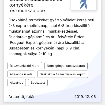
környékére
részmunkaidőbe
Csokoládé termékeket gyártó vállalat keres heti
2-3 napra (hétköznap, napi 6-8 óra) kiszállító
munkatársat azonnali munkakezdéssel.
Feladatok: gépjármű és áru felvétele Érden
(Peugeot Expert gépjármű) áru kiszállítása
Budapesten és környékén (napi 6-9 cím),
csomagok súlya 2-10 kg...
Részmunkaidő 4 óra
Nem igényel tapasztalatot
Általános iskola
Szakiskola / szakmunkás képző
Általános
Beosztott
Áruterítő, futár
2019. 12. 06.