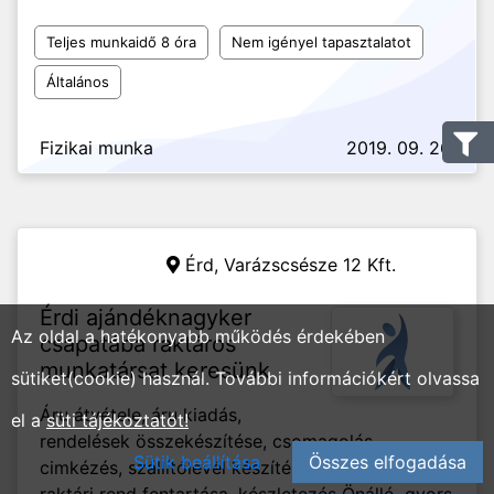
Teljes munkaidő 8 óra
Nem igényel tapasztalatot
Általános
Fizikai munka
2019. 09. 26.
Érd,
Varázscsésze 12 Kft.
Érdi ajándéknagyker
Az oldal a hatékonyabb működés érdekében
csapatába raktáros
munkatársat keresünk
sütiket(cookie) használ. További információkért olvassa
Áru átvétele, áru kiadás,
el a
süti tájékoztatót!
rendelések összekészítése, csomagolás,
Sütik beállítása
Összes elfogadása
cimkézés, szállítólevél készítés, anyagmozgatás,