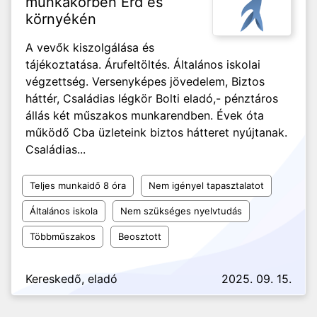
munkakörben Érd és
környékén
A vevők kiszolgálása és
tájékoztatása. Árufeltöltés. Általános iskolai
végzettség. Versenyképes jövedelem, Biztos
háttér, Családias légkör Bolti eladó,- pénztáros
állás két műszakos munkarendben. Évek óta
működő Cba üzleteink biztos hátteret nyújtanak.
Családias...
Teljes munkaidő 8 óra
Nem igényel tapasztalatot
Általános iskola
Nem szükséges nyelvtudás
Többműszakos
Beosztott
Kereskedő, eladó
2025. 09. 15.