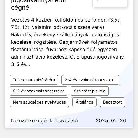
jogosítvánnyal érdi
cégnél
Vezetés 4 kézben külföldön és belföldön (3,5t,
7,5t, 12t, valamint pótkocsis szerelvény).
Rakodás, érzékeny szállítmányok biztonságos
kezelése, rögzítése. Gépjárművek folyamatos
tisztántartása. fuvarhoz kapcsolódó egyszerű
adminisztráció kezelése. C, E típusú jogosítvány,
3-5 év...
Teljes munkaidő 8 óra
2-4 év szakmai tapasztalat
5-9 év szakmai tapasztalat
Szakközépiskola
Nem szükséges nyelvtudás
Általános
Beosztott
Nemzetközi gépkocsivezető
2025. 02. 26.