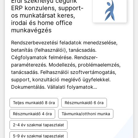
Érdi székhelyű cégünk
ERP konzulens, support-
os munkatársat keres,
irodai és home office
munkavégzés
Rendszerbevezetési feladatok menedzselése,
betanítás (felhasználói), tanácsadás.
Cégfolyamatok felmérése. Rendszer-
paraméterezés. Modellezés, problémaelemzés,
tanácsadás. Felhasználói szoftvertámogatás,
support, konzultáció meglévő ügyfelekkel.
Dokumentálás. Vállalati folyamatok...
Teljes munkaidő 8 óra
Részmunkaidő 6 óra
Részmunkaidő 4 óra
Távmunka/otthoni munka
2-4 év szakmai tapasztalat
5-9 év szakmai tapasztalat