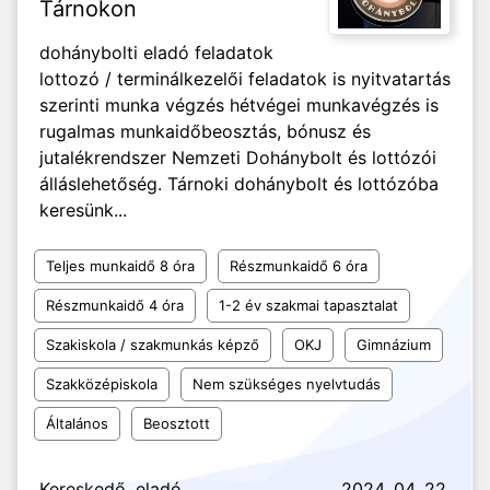
Tárnokon
dohánybolti eladó feladatok
lottozó / terminálkezelői feladatok is nyitvatartás
szerinti munka végzés hétvégei munkavégzés is
rugalmas munkaidőbeosztás, bónusz és
jutalékrendszer Nemzeti Dohánybolt és lottózói
álláslehetőség. Tárnoki dohánybolt és lottózóba
keresünk...
Teljes munkaidő 8 óra
Részmunkaidő 6 óra
Részmunkaidő 4 óra
1-2 év szakmai tapasztalat
Szakiskola / szakmunkás képző
OKJ
Gimnázium
Szakközépiskola
Nem szükséges nyelvtudás
Általános
Beosztott
Kereskedő, eladó
2024. 04. 22.