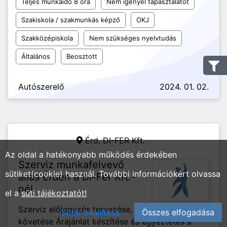
Teljes munkaidő 8 óra
Nem igényel tapasztalatot
Szakiskola / szakmunkás képző
OKJ
Szakközépiskola
Nem szükséges nyelvtudás
Általános
Beosztott
Autószerelő
2024. 01. 02.
Érd,
DI-FER Kft.
Az oldal a hatékonyabb működés érdekében
Szerviz munkafelvevő
sütiket(cookie) használ. További információkért olvassa
állás Érden a Di-Fer Kft.-
nél
el a
süti tájékoztatót!
Szerviz előjegyzés tervezése,
Sütik beállítása
Összes elfogadása
követése Árajánlat készítése és egyeztetés a