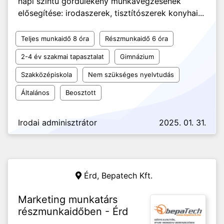
napi szintű gördülékeny munkavégzésének
elősegítése: irodaszerek, tisztítószerek konyhai...
Teljes munkaidő 8 óra
Részmunkaidő 6 óra
2-4 év szakmai tapasztalat
Gimnázium
Szakközépiskola
Nem szükséges nyelvtudás
Általános
Beosztott
Irodai adminisztrátor
2025. 01. 31.
Érd,
Bepatech Kft.
Marketing munkatárs
részmunkaidőben - Érd