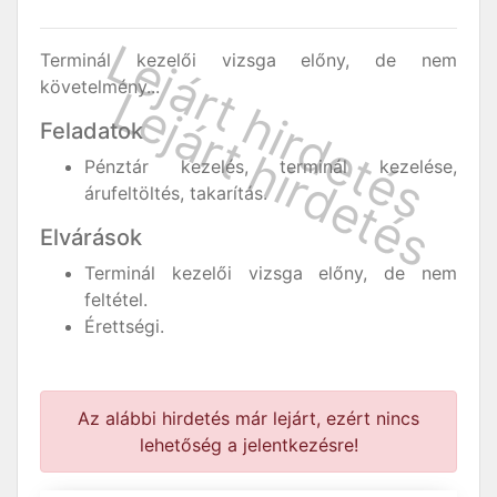
Terminál kezelői vizsga előny, de nem
követelmény...
Feladatok
Pénztár kezelés, terminál kezelése,
árufeltöltés, takarítás.
Elvárások
Terminál kezelői vizsga előny, de nem
feltétel.
Érettségi.
Az alábbi hirdetés már lejárt, ezért nincs
lehetőség a jelentkezésre!