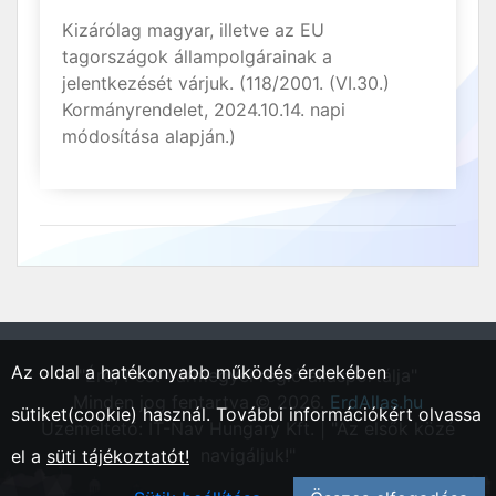
Kizárólag magyar, illetve az EU
tagországok állampolgárainak a
jelentkezését várjuk. (118/2001. (VI.30.)
Kormányrendelet, 2024.10.14. napi
módosítása alapján.)
Az oldal a hatékonyabb működés érdekében
"Érd, Pest vármegyei régió állásportálja"
Minden jog fentartva © 2026.
ErdAllas.hu
sütiket(cookie) használ. További információkért olvassa
Üzemeltető: IT-Nav Hungary Kft. | "Az elsők közé
navigáljuk!"
el a
süti tájékoztatót!