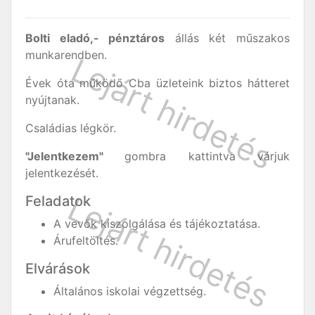
Bolti eladó,- pénztáros
állás két műszakos
munkarendben.
Évek óta működő Cba üzleteink biztos hátteret
nyújtanak.
Családias légkör.
"Jelentkezem"
gombra kattintva várjuk
jelentkezését.
Feladatok
A vevők kiszolgálása és tájékoztatása.
Árufeltöltés.
Elvárások
Általános iskolai végzettség.