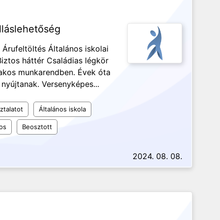
lláslehetőség
Árufeltöltés Általános iskolai
ztos háttér Családias légkör
szakos munkarendben. Évek óta
nyújtanak. Versenyképes...
ztalatot
Általános iskola
os
Beosztott
2024. 08. 08.