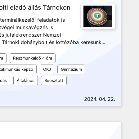
ti eladó állás Tárnokon
terminálkezelői feladatok is
étvégei munkavégzés is
s jutalékrendszer Nemzeti
. Tárnoki dohánybolt és lottózóba keresünk...
ra
Részmunkaidő 4 óra
szakmunkás képző
OKJ
Gimnázium
udás
Általános
Beosztott
2024. 04. 22.