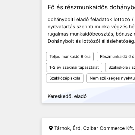
Fő és részmunkaidős dohánybol
dohánybolti eladó feladatok lottozó / 
nyitvatartás szerinti munka végzés h
rugalmas munkaidőbeosztás, bónusz é
Dohánybolt és lottózói álláslehetőség
Teljes munkaidő 8 óra
Részmunkaidő 6 ó
1-2 év szakmai tapasztalat
Szakiskola / 
Szakközépiskola
Nem szükséges nyelvt
Kereskedő, eladó
Tárnok, Érd,
Czibar Commerce Kft.