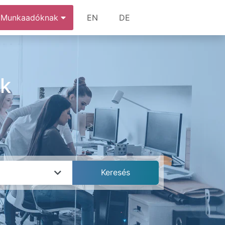
Munkaadóknak
EN
DE
ák