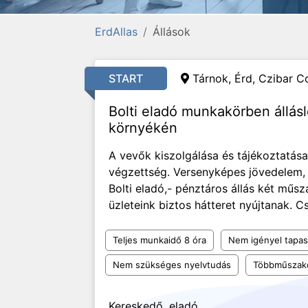
ErdAllas
Állások
START
Tárnok, Érd,
Czibar C
Bolti eladó munkakörben állás
környékén
A vevők kiszolgálása és tájékoztatása. 
végzettség. Versenyképes jövedelem, B
Bolti eladó,- pénztáros állás két m
üzleteink biztos hátteret nyújtanak. Cs
Teljes munkaidő 8 óra
Nem igényel tapas
Nem szükséges nyelvtudás
Többműszak
Kereskedő, eladó