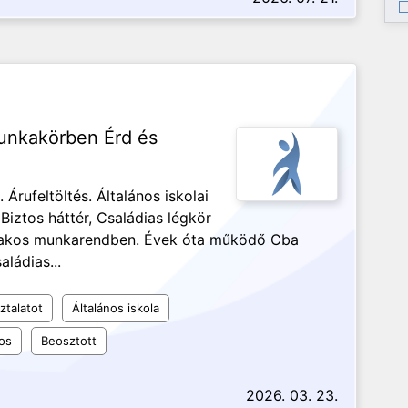
unkakörben Érd és
Árufeltöltés. Általános iskolai
iztos háttér, Családias légkör
űszakos munkarendben. Évek óta működő Cba
aládias...
ztalatot
Általános iskola
os
Beosztott
2026. 03. 23.