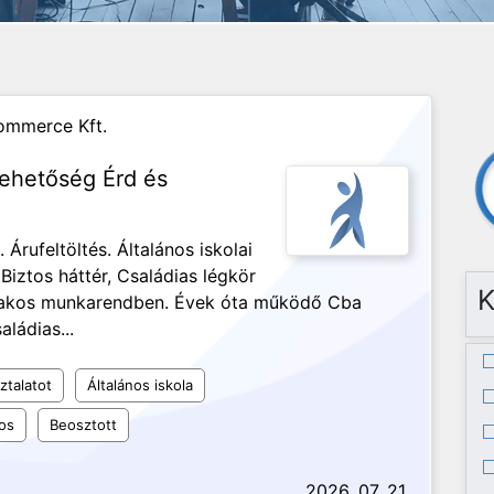
ommerce Kft.
lehetőség Érd és
Árufeltöltés. Általános iskolai
iztos háttér, Családias légkör
K
űszakos munkarendben. Évek óta működő Cba
aládias...
ztalatot
Általános iskola
os
Beosztott
2026. 07. 21.