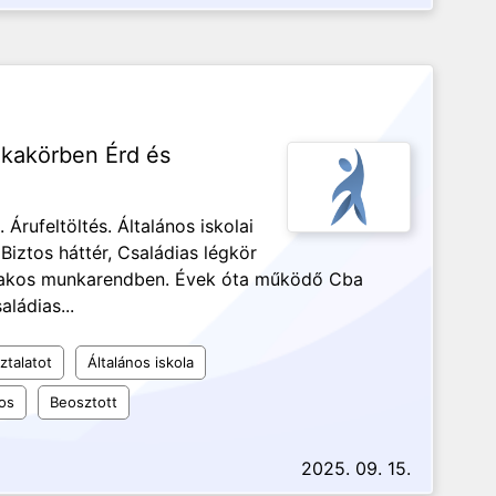
nkakörben Érd és
Árufeltöltés. Általános iskolai
iztos háttér, Családias légkör
űszakos munkarendben. Évek óta működő Cba
aládias...
ztalatot
Általános iskola
os
Beosztott
2025. 09. 15.