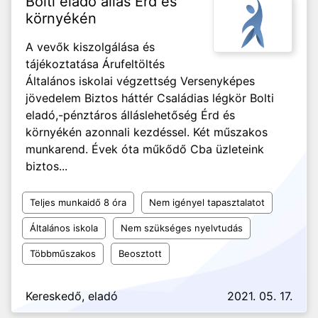
Bolti eladó állás Érd és
környékén
A vevők kiszolgálása és
tájékoztatása Árufeltöltés
Általános iskolai végzettség Versenyképes
jövedelem Biztos háttér Családias légkör Bolti
eladó,-pénztáros álláslehetőség Érd és
környékén azonnali kezdéssel. Két műszakos
munkarend. Évek óta műkődő Cba üzleteink
biztos...
Teljes munkaidő 8 óra
Nem igényel tapasztalatot
Általános iskola
Nem szükséges nyelvtudás
Többműszakos
Beosztott
Kereskedő, eladó
2021. 05. 17.