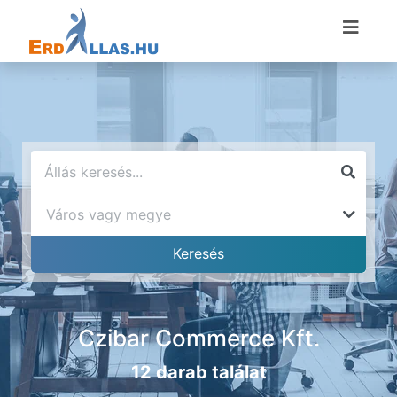
Czibar Commerce Kft.
12 darab találat