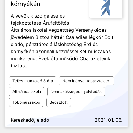
környékén
A vevők kiszolgálása és
tájékoztatása Árufeltöltés
Általános iskolai végzettség Versenyképes
jövedelem Biztos háttér Családias légkör Bolti
eladó, pénztáros álláslehetőség Érd és
környékén azonnali kezdéssel Két műszakos
munkarend. Évek óta műkődő Cba üzleteink
biztos...
Teljes munkaidő 8 óra
Nem igényel tapasztalatot
Általános iskola
Nem szükséges nyelvtudás
Többműszakos
Beosztott
Kereskedő, eladó
2021. 01. 06.