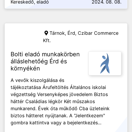
Kereskedő, eladó
2024. 08. 08.
Tárnok, Érd,
Czibar Commerce
Kft.
Bolti eladó munkakörben
álláslehetőég Érd és
környékén
A vevők kiszolgálása és
tájékoztatása Árufeltöltés Általános iskolai
végzettség Versenyképes jövedelem Biztos
háttér Családias légkör Két műszakos
munkarend. Évek óta műkődő Cba üzleteink
biztos hátteret nyújtanak. A "Jelentkezem"
gombra kattintva vagy a bejelentkezés...