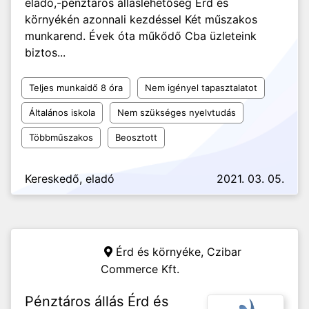
eladó,-pénztáros álláslehetőség Érd és
környékén azonnali kezdéssel Két műszakos
munkarend. Évek óta műkődő Cba üzleteink
biztos...
Teljes munkaidő 8 óra
Nem igényel tapasztalatot
Általános iskola
Nem szükséges nyelvtudás
Többműszakos
Beosztott
Kereskedő, eladó
2021. 03. 05.
Érd és környéke,
Czibar
Commerce Kft.
Pénztáros állás Érd és