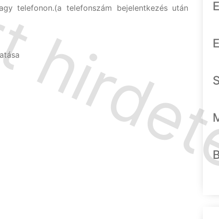
E
agy telefonon.(a telefonszám bejelentkezés után
E
tatása