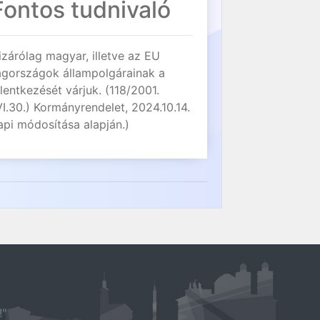
Fontos tudnivaló
izárólag magyar, illetve az EU
agországok állampolgárainak a
elentkezését várjuk. (118/2001.
VI.30.) Kormányrendelet, 2024.10.14.
api módosítása alapján.)
!"