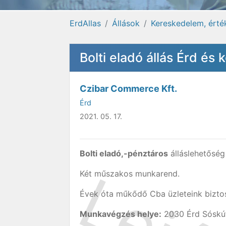
ErdAllas
Állások
Kereskedelem, érté
Bolti eladó állás Érd és
Czibar Commerce Kft.
Érd
2021. 05. 17.
Bolti eladó,-pénztáros
álláslehetőség
Két műszakos munkarend.
Évek óta műkődő Cba üzleteink biztos
Munkavégzés helye:
2030 Érd Sóskúti