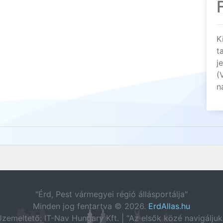
K
t
j
(
n
"Érd, Pest vármegyei régió állásportálja"
Minden jog fentartva © 2026.
ErdAllas.hu
zemeltető: IT-Nav Hungary Kft. | "Az elsők közé navigáljuk