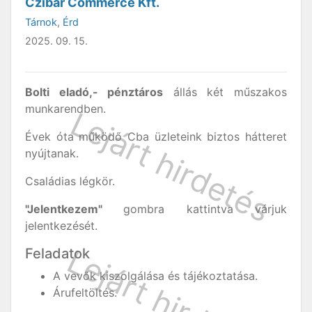
Czibar Commerce Kft.
Tárnok
,
Érd
2025. 09. 15.
Bolti eladó,- pénztáros
állás két műszakos
munkarendben.
Évek óta működő Cba üzleteink biztos hátteret
nyújtanak.
Családias légkör.
"Jelentkezem"
gombra kattintva várjuk
jelentkezését.
Feladatok
A vevők kiszolgálása és tájékoztatása.
Árufeltöltés.