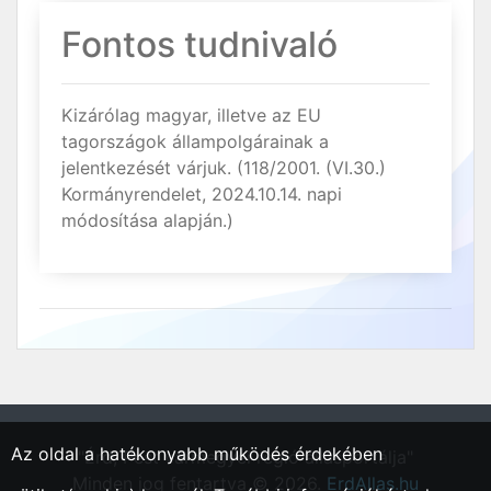
Fontos tudnivaló
Kizárólag magyar, illetve az EU
tagországok állampolgárainak a
jelentkezését várjuk. (118/2001. (VI.30.)
Kormányrendelet, 2024.10.14. napi
módosítása alapján.)
Az oldal a hatékonyabb működés érdekében
"Érd, Pest vármegyei régió állásportálja"
Minden jog fentartva © 2026.
ErdAllas.hu