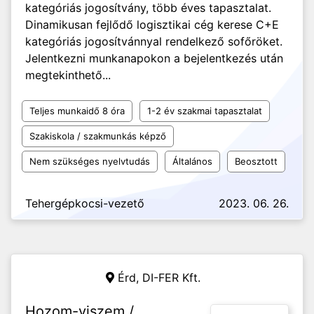
kategóriás jogosítvány, több éves tapasztalat.
Dinamikusan fejlődő logisztikai cég kerese C+E
kategóriás jogosítvánnyal rendelkező sofőröket.
Jelentkezni munkanapokon a bejelentkezés után
megtekinthető...
Teljes munkaidő 8 óra
1-2 év szakmai tapasztalat
Szakiskola / szakmunkás képző
Nem szükséges nyelvtudás
Általános
Beosztott
Tehergépkocsi-vezető
2023. 06. 26.
Érd,
DI-FER Kft.
Hozom-viszem /