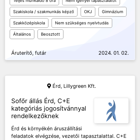
Teljes munkaidő 8 óra
Nem igényel tapasztalatot
Szakiskola / szakmunkás képző
OKJ
Gimnázium
Szakközépiskola
Nem szükséges nyelvtudás
Általános
Beosztott
Áruterítő, futár
2024. 01. 02.
Érd,
Lillygreen Kft.
Sofőr állás Érd, C+E
kategóriás jogosítvánnyal
rendelkezőknek
Érd és környékén áruszállítási
feladatok elvégzése, vezetői tapasztalattal. C+E