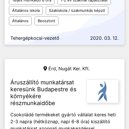
Teljes munkaidő 8 óra
1-2 év szakmai tapasztalat
Általános iskola
Szakiskola / szakmunkás képző
Általános
Beosztott
Tehergépkocsi-vezető
2020. 03. 12.
Érd,
Nugát Ker. Kft.
Áruszállító munkatársat
keresünk Budapestre és
környékére
részmunkaidőbe
Csokoládé termékeket gyártó vállalat keres heti
2-3 napra (hétköznap, napi 6-8 óra) kiszállító
munkatársat azonnali munkakezdéssel.