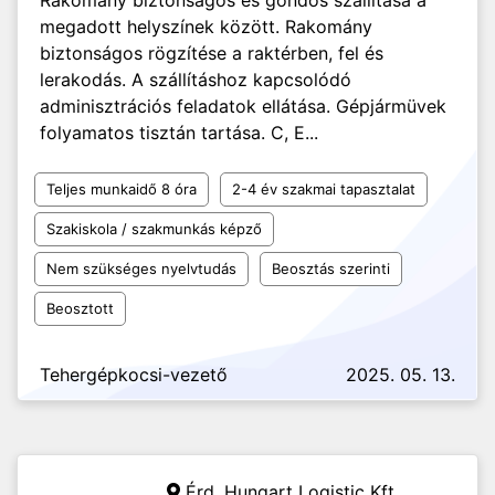
Rakomány biztonságos és gondos szállítása a
megadott helyszínek között. Rakomány
biztonságos rögzítése a raktérben, fel és
lerakodás. A szállításhoz kapcsolódó
adminisztrációs feladatok ellátása. Gépjármüvek
folyamatos tisztán tartása. C, E...
Teljes munkaidő 8 óra
2-4 év szakmai tapasztalat
Szakiskola / szakmunkás képző
Nem szükséges nyelvtudás
Beosztás szerinti
Beosztott
Tehergépkocsi-vezető
2025. 05. 13.
Érd,
Hungart Logistic Kft.