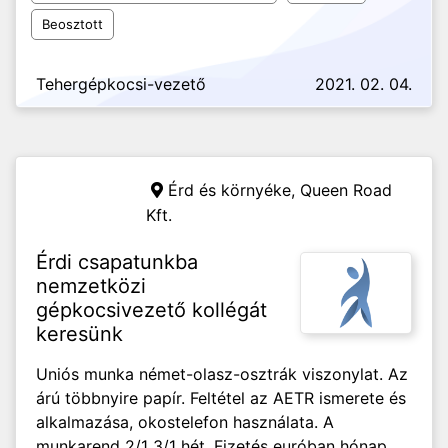
Beosztott
Tehergépkocsi-vezető
2021. 02. 04.
Érd és környéke,
Queen Road
Kft.
Érdi csapatunkba
nemzetközi
gépkocsivezető kollégát
keresünk
Uniós munka német-olasz-osztrák viszonylat. Az
árú többnyire papír. Feltétel az AETR ismerete és
alkalmazása, okostelefon használata. A
munkarend 2/1 3/1 hét. Fizetés euróban hónap