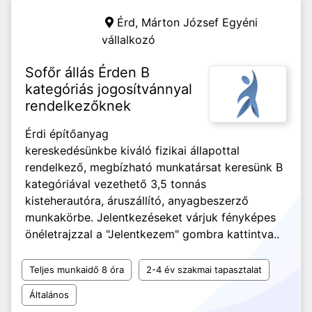
Érd,
Márton József Egyéni
vállalkozó
Sofőr állás Érden B
kategóriás jogosítvánnyal
rendelkezőknek
Érdi építőanyag
kereskedésünkbe kiváló fizikai állapottal
rendelkező, megbízható munkatársat keresünk B
kategóriával vezethető 3,5 tonnás
kisteherautóra, áruszállító, anyagbeszerző
munkakörbe. Jelentkezéseket várjuk fényképes
önéletrajzzal a "Jelentkezem" gombra kattintva..
Teljes munkaidő 8 óra
2-4 év szakmai tapasztalat
Általános