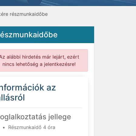
ékére részmunkaidőbe
 részmunkaidőbe
Az alábbi hirdetés már lejárt, ezért
nincs lehetőség a jelentkezésre!
Információk az
llásról
oglalkoztatás jellege
Részmunkaidő 4 óra