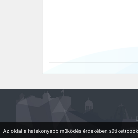
Ü
Az oldal a hatékonyabb működés érdekében sütiket(cooki