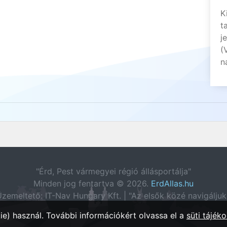
K
t
j
(
n
"Érd, Pest vármegyei régió állásportálja"
Minden jog fentartva © 2026.
ErdAllas.hu
zemeltető: IT-Nav Hungary Kft. | "Az elsők közé navigáljuk
e) használ. További információkért olvassa el a
süti tájéko