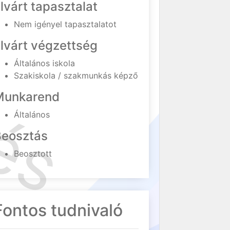
lvárt tapasztalat
Nem igényel tapasztalatot
lvárt végzettség
Általános iskola
Szakiskola / szakmunkás képző
Munkarend
Általános
Beosztás
Beosztott
Fontos tudnivaló