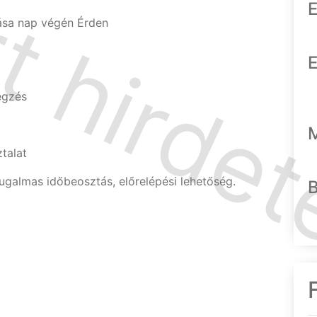
E
dása nap végén Érden
E
égzés
ztalat
rugalmas időbeosztás, előrelépési lehetőség.