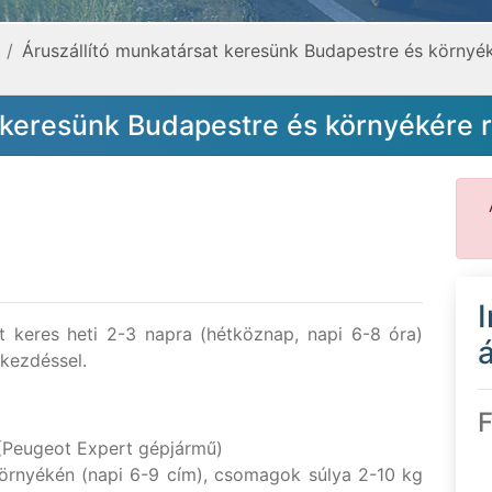
Áruszállító munkatársat keresünk Budapestre és körny
t keresünk Budapestre és környékére
t keres heti 2-3 napra (hétköznap, napi 6-8 óra)
á
kezdéssel.
F
 (Peugeot Expert gépjármű)
környékén (napi 6-9 cím), csomagok súlya 2-10 kg