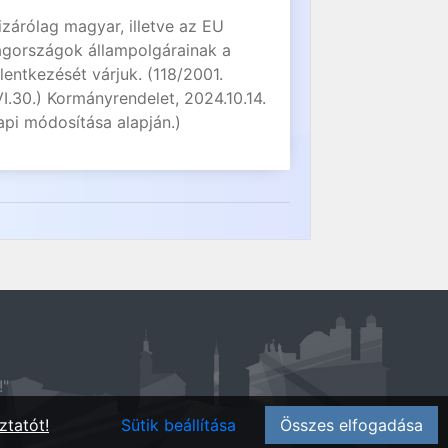
izárólag magyar, illetve az EU
agországok állampolgárainak a
elentkezését várjuk. (118/2001.
VI.30.) Kormányrendelet, 2024.10.14.
api módosítása alapján.)
!"
ztatót!
Sütik beállítása
Összes elfogadása