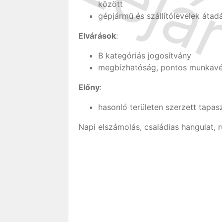
között
gépjármű és szállítólevelek áta
Elvárások
:
B kategóriás jogosítvány
megbízhatóság, pontos munkav
Előny
:
hasonló területen szerzett tapas
Napi elszámolás, családias hangulat, 