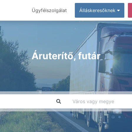
Ügyfélszolgálat
Álláskeresőknek
Áruterítő, futár