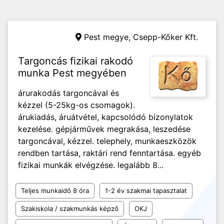
Pest megye,
Csepp-Kőker Kft.
Targoncás fizikai rakodó
munka Pest megyében
árurakodás targoncával és
kézzel (5-25kg-os csomagok).
árukiadás, áruátvétel, kapcsolódó bizonylatok
kezelése. gépjárművek megrakása, leszedése
targoncával, kézzel. telephely, munkaeszközök
rendben tartása, raktári rend fenntartása. egyéb
fizikai munkák elvégzése. legalább 8...
Teljes munkaidő 8 óra
1-2 év szakmai tapasztalat
Szakiskola / szakmunkás képző
OKJ