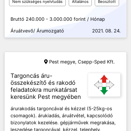
Nem szükséges nyelvtudás
Általános
Beosztott
Bruttó 240.000 - 3.000.000 forint / Hónap
Áruátvevő/ Árumozgató
2021. 08. 24.
Pest megye,
Csepp-Sped Kft.
Targoncás áru-
összekészítő és rakodó
feladatokra munkatársat
keresünk Pest megyében
árurakodás targoncával és kézzel (5-25kg-os
csomagok). árukiadás, áruátvétel, kapcsolódó
bizonylatok kezelése. gépjárművek megrakása,
leszedése targoncával, kézzel. telephely,