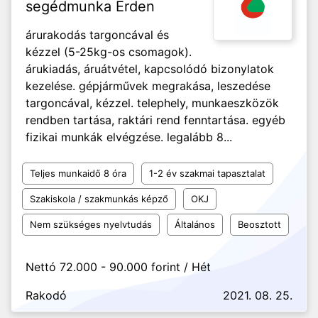
segédmunka Érden
árurakodás targoncával és
kézzel (5-25kg-os csomagok).
árukiadás, áruátvétel, kapcsolódó bizonylatok
kezelése. gépjárművek megrakása, leszedése
targoncával, kézzel. telephely, munkaeszközök
rendben tartása, raktári rend fenntartása. egyéb
fizikai munkák elvégzése. legalább 8...
Teljes munkaidő 8 óra
1-2 év szakmai tapasztalat
Szakiskola / szakmunkás képző
OKJ
Nem szükséges nyelvtudás
Általános
Beosztott
Nettó 72.000 - 90.000 forint / Hét
Rakodó
2021. 08. 25.