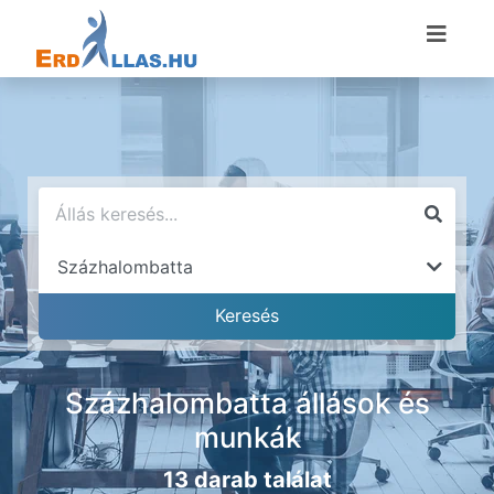
Százhalombatta állások és
munkák
13 darab találat