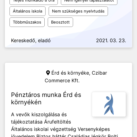
Teljes munkaidő 8 óra
Nem igényel tapasztalatot
Általános iskola
Nem szükséges nyelvtudás
Többműszakos
Beosztott
Kereskedő, eladó
2021. 03. 23.
Érd és környéke,
Czibar
Commerce Kft.
Pénztáros munka Érd és
környékén
A vevők kiszolgálása és
tájékoztatása Árufeltöltés
Általános iskolai végzettség Versenyképes
jövedelem Biztos háttér Családias légkör Bolti