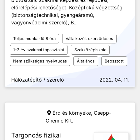
biztosítunk szakmai képzést és fejlődési,
előrelépési lehetőséget. Középfokú végzettség
(biztonságtechnikai, gyengeáramú,
vagyonvédelmi szerelő), B...
Teljes munkaidő 8 óra
Vállalkozói, szerződéses
1-2 év szakmai tapasztalat
Szakközépiskola
Nem szükséges nyelvtudás
Általános
Beosztott
Hálózatépítő / szerelő
2022. 04. 11.
Érd és környéke,
Csepp-
Chemie Kft.
Targoncás fizikai