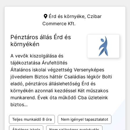
Érd és környéke,
Czibar
Commerce Kft.
Pénztáros állás Érd és
környékén
A vevők kiszolgálása és
tájékoztatása Árufeltöltés
Általános iskolai végzettség Versenyképes
jövedelem Biztos háttér Családias légkör Bolti
eladó, pénztáros álláslehetőség Érd és
környékén azonnali kezdéssel Két műszakos
munkarend. Évek óta műkődő Cba üzleteink
biztos...
Teljes munkaidő 8 óra
Nem igényel tapasztalatot
Általános iskola
Nem szükséges nyelvtudás