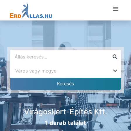
Virágoskert-Építés Kft.
1 darab találat