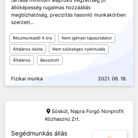
tartása minimum alapfokú végzettség jó
állóképesség rugalmas hozzáállás
megbízhatóság, precizitás hasonló munkakörben
szerzett...
Részmunkaidő 4 óra
Nem igényel tapasztalatot
Általános iskola
Nem szükséges nyelvtudás
Általános
Beosztott
Fizikai munka
2021. 06. 18.
Sóskút,
Napra Forgó Nonprofit
Közhasznú Zrt.
Segédmunkás állás