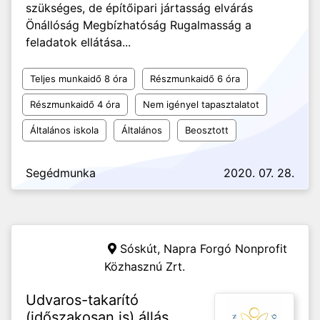
szükséges, de építőipari jártasság elvárás
Önállóság Megbízhatóság Rugalmasság a
feladatok ellátása...
Teljes munkaidő 8 óra
Részmunkaidő 6 óra
Részmunkaidő 4 óra
Nem igényel tapasztalatot
Általános iskola
Általános
Beosztott
Segédmunka
2020. 07. 28.
Sóskút,
Napra Forgó Nonprofit
Közhasznú Zrt.
Udvaros-takarító
(időszakosan is) állás