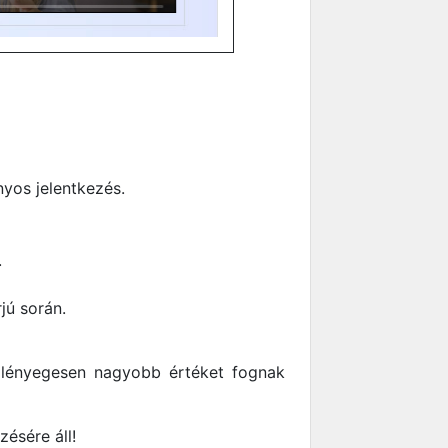
yos jelentkezés.
.
jú során.
s lényegesen nagyobb értéket fognak
ésére áll!