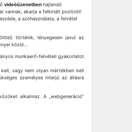
ző
videóüzenetben
hajlandó
 vannak, akarja a felkínált pozíciót!
széde, a szóhasználata, a felvétel
lttel) történik, lényegesen javul az
őnyei közül…
mányos munkaerő-felvételi gyakorlatot
 kell, vagy nem olyan mértékben kell
kséges személyes interjú az állásra
közöket alkalmaz. A „webgeneráció”