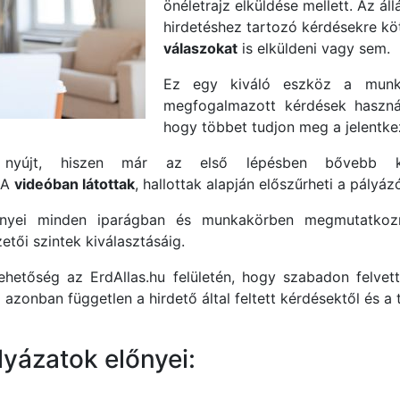
önéletrajz elküldése mellett. Az ál
hirdetéshez tartozó kérdésekre kö
válaszokat
is elküldeni vagy sem.
Ez egy kiváló eszköz a munka
megfogalmazott kérdések használ
hogy többet tudjon meg a jelentke
t nyújt, hiszen már az első lépésben bővebb ké
 A
videóban látottak
, hallottak alapján előszűrheti a pályázó
nyei minden iparágban és munkakörben megmutatkozn
tői szintek kiválasztásáig.
hetőség az ErdAllas.hu felületén, hogy szabadon felvet
azonban független a hirdető által feltett kérdésektől és a t
lyázatok előnyei: