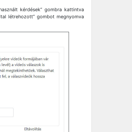
asznált kérdések” gombra kattintva
által létrehozott” gombot megnyomva