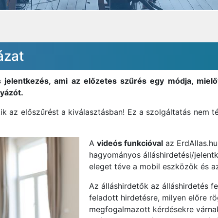
ázat
s jelentkezés, ami az előzetes szűrés egy módja, miel
lyázót.
k az előszűrést a kiválasztásban! Ez a szolgáltatás nem 
A
videós funkcióval
az ErdAllas.hu
hagyományos álláshirdetési/jelentk
eleget téve a mobil eszközök és az
Az álláshirdetők az álláshirdetés 
feladott hirdetésre, milyen előre 
megfogalmazott kérdésekre várnak