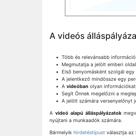
A videós álláspályáza
Több és relevánsabb információ
Megmutatja a jelölt emberi oldal
Első benyomásként szolgál egy es
A jelentkező mindössze egy perc 
A
videóban
olyan információkat 
Segít Önnek megelőzni a meglepe
A jelölt számára versenyelőnyt 
A
videó alapú álláspályázatok
megvá
nyújtani a munkaadók számára.
Bármelyik
hirdetéstípust
választja az 