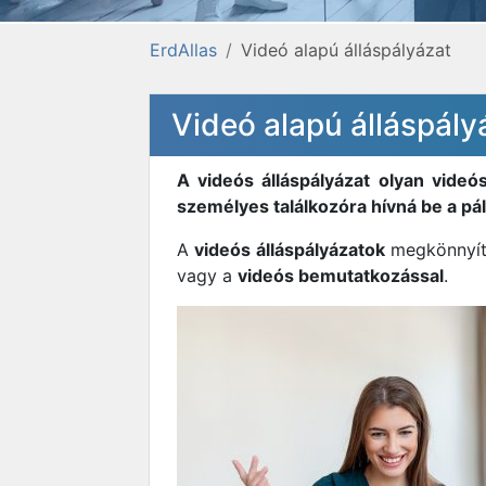
ErdAllas
Videó alapú álláspályázat
Videó alapú álláspály
A videós álláspályázat olyan videó
személyes találkozóra hívná be a pá
A
videós álláspályázatok
megkönnyíti
vagy a
videós bemutatkozással
.