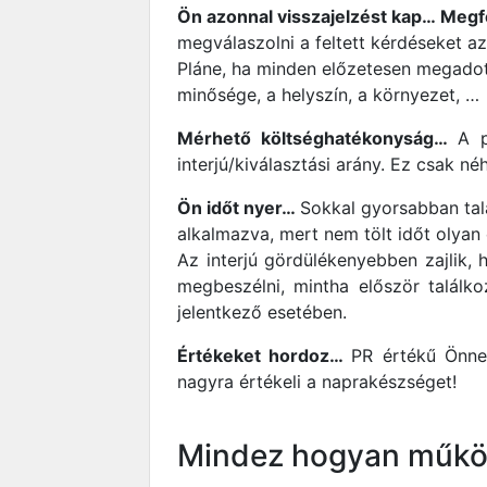
Ön azonnal visszajelzést kap… Megfe
megválaszolni a feltett kérdéseket az
Pláne, ha minden előzetesen megadott
minősége, a helyszín, a környezet, …
Mérhető költséghatékonyság…
A p
interjú/kiválasztási arány. Ez csak n
Ön időt nyer…
Sokkal gyorsabban talá
alkalmazva, mert nem tölt időt olyan 
Az interjú gördülékenyebben zajlik,
megbeszélni, mintha először találk
jelentkező esetében.
Értékeket hordoz…
PR értékű Önne
nagyra értékeli a naprakészséget!
Mindez hogyan működ