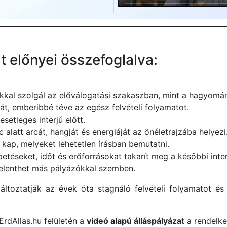
t előnyei összefoglalva:
kkal szolgál az előválogatási szakaszban, mint a hagyomán
át, emberibbé téve az egész felvételi folyamatot.
etleges interjú előtt.
alatt arcát, hangját és energiáját az önéletrajzába helyezi
kap, melyeket lehetetlen írásban bemutatni.
téseket, időt és erőforrásokat takarít meg a későbbi inter
jelenthet más pályázókkal szemben.
ltoztatják az évek óta stagnáló felvételi folyamatot é
ErdAllas.hu felületén a
videó alapú álláspályázat
a rendelkez