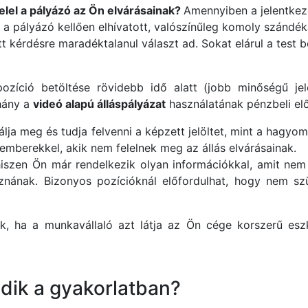
lel a pályázó az Ön elvárásainak?
Amennyiben a jelentke
 a pályázó kellően elhívatott, valószínűleg komoly szándékai
 kérdésre maradéktalanul választ ad. Sokat elárul a test be
ozíció betöltése rövidebb idő alatt (jobb minőségű jelö
éhány a
videó alapú álláspályázat
használatának pénzbeli el
lja meg és tudja felvenni a képzett jelöltet, mint a hagyo
emberekkel, akik nem felelnek meg az állás elvárásainak.
 hiszen Ön már rendelkezik olyan információkkal, amit nem
oznának. Bizonyos pozícióknál előfordulhat, hogy nem szü
k, ha a munkavállaló azt látja az Ön cége korszerű esz
ik a gyakorlatban?