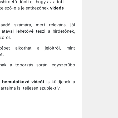
láshirdető dönti el, hogy az adott
telező-e a jelentkezőnek
videós
adó számára, mert releváns, jól
atával lehetővé teszi a hirdetőnek,
zőről.
pet alkothat a jelöltről, mint
t.
ak a toborzás során, egyszerűbb
t
bemutatkozó videót
is küldjenek a
artalma is teljesen szubjektív.