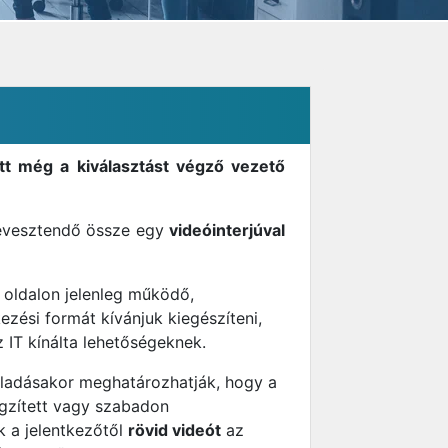
őtt még a kiválasztást végző vezető
tévesztendő össze egy
videóinterjúval
 oldalon jelenleg működő,
ezési formát kívánjuk kiegészíteni,
 IT kínálta lehetőségeknek.
feladásakor meghatározhatják, hogy a
rögzített vagy szabadon
 a jelentkezőtől
rövid videót
az