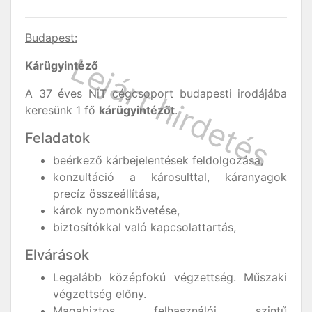
Budapest:
Kárügyintéző
A 37 éves NiT cégcsoport budapesti irodájába
keresünk 1 fő
kárügyintézőt
.
Feladatok
beérkező kárbejelentések feldolgozása,
konzultáció a károsulttal, káranyagok
precíz összeállítása,
károk nyomonkövetése,
biztosítókkal való kapcsolattartás,
Elvárások
Legalább középfokú végzettség. Műszaki
végzettség előny.
Magabiztos felhasználói szintű