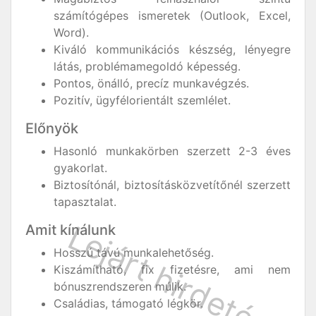
számítógépes ismeretek (Outlook, Excel,
Word).
Kiváló kommunikációs készség, lényegre
látás, problémamegoldó képesség.
Pontos, önálló, precíz munkavégzés.
Pozitív, ügyfélorientált szemlélet.
Előnyök
Hasonló munkakörben szerzett 2-3 éves
gyakorlat.
Biztosítónál, biztosításközvetítőnél szerzett
tapasztalat.
Amit kínálunk
Hosszú távú munkalehetőség.
Kiszámítható, fix fizetésre, ami nem
bónuszrendszeren múlik.
Családias, támogató légkör.