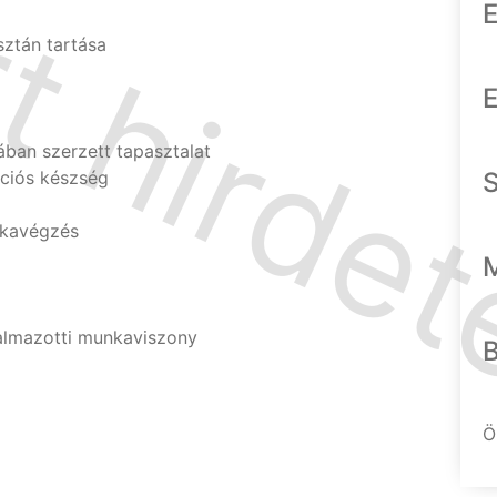
E
ztán tartása
E
ban szerzett tapasztalat
ációs készség
nkavégzés
kalmazotti munkaviszony
Ö