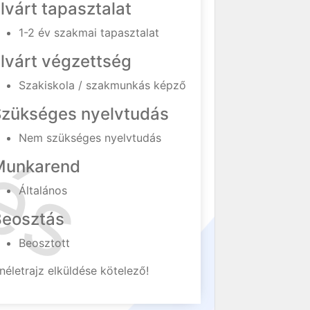
lvárt tapasztalat
1-2 év szakmai tapasztalat
lvárt végzettség
Szakiskola / szakmunkás képző
Szükséges nyelvtudás
Nem szükséges nyelvtudás
Munkarend
Általános
Beosztás
Beosztott
néletrajz elküldése kötelező!