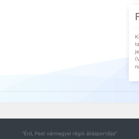
K
t
j
(
n
"Érd, Pest vármegyei régió állásportálja"