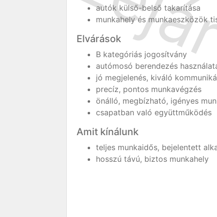
autók külső-belső takarítása
munkahely és munkaeszközök tis
Elvárások
B kategóriás jogosítvány
autómosó berendezés használatá
jó megjelenés, kiváló kommunik
precíz, pontos munkavégzés
önálló, megbízható, igényes mu
csapatban való együttműködés
Amit kínálunk
teljes munkaidős, bejelentett al
hosszú távú, biztos munkahely