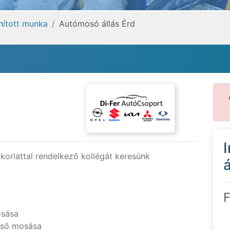
anított munka
Autómosó állás Érd
korlattal rendelkező kollégát keresünk
á
F
osása
ülső mosása