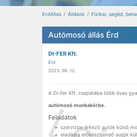
ErdAllas
Állások
Fizikai, segéd, bet
Autómosó állás Érd
DI-FER Kft.
Érd
2023. 06. 12.
A Di-Fer Kft. csapatába több éves gya
autómosó munkakörbe.
Feladatok
szervízbe érkező autók külső m
eladásra előkészítendő autók k