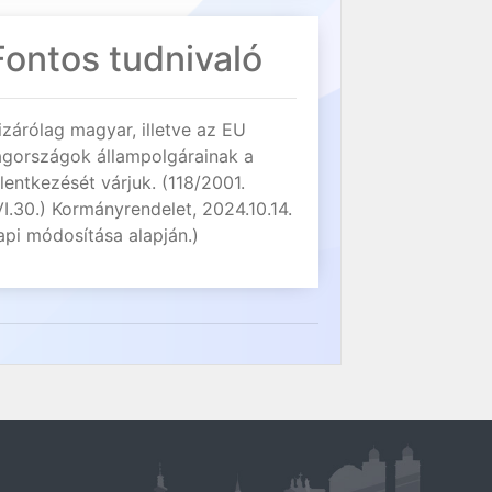
Fontos tudnivaló
izárólag magyar, illetve az EU
agországok állampolgárainak a
elentkezését várjuk. (118/2001.
VI.30.) Kormányrendelet, 2024.10.14.
api módosítása alapján.)