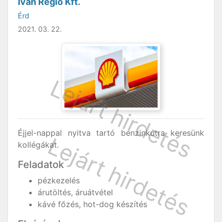
Iván Régió Kft.
Érd
2021. 03. 22.
Éjjel-nappal nyitva tartó benzinkútra keresünk
kollégákat.
Feladatok
pézkezelés
árutöltés, áruátvétel
kávé főzés, hot-dog készítés