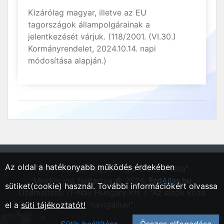
Kizárólag magyar, illetve az EU
tagországok állampolgárainak a
jelentkezését várjuk. (118/2001. (VI.30.)
Kormányrendelet, 2024.10.14. napi
módosítása alapján.)
Az oldal a hatékonyabb működés érdekében
"Érd, Pest vármegyei régió állásportálja"
Minden jog fentartva © 2026.
ErdAllas.hu
sütiket(cookie) használ. További információkért olvassa
Üzemeltető: IT-Nav Hungary Kft. | "Az elsők közé
navigáljuk!"
el a
süti tájékoztatót!