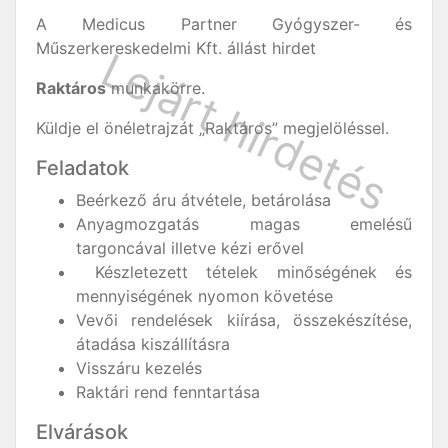
A Medicus Partner Gyógyszer- és
Műszerkereskedelmi Kft. állást hirdet
Raktáros
munkakörre.
Küldje el önéletrajzát „Raktáros” megjelöléssel.
Feladatok
Beérkező áru átvétele, betárolása
Anyagmozgatás magas emelésű
targoncával illetve kézi erővel
Készletezett tételek minőségének és
mennyiségének nyomon követése
Vevői rendelések kiírása, összekészítése,
átadása kiszállításra
Visszáru kezelés
Raktári rend fenntartása
Elvárások