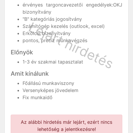
érvényes targoncavezetői engedélyek:OKJ
bizonyítvány
"B" kategóriás jogosítvány
Számítógép kezelés (outlook, excel)
Erkölcsi bizonyítvány
pontos, precíz munkavégzés
Előnyök
1-3 év szakmai tapasztalat
Amit kínálunk
Főállású munkaviszony
Versenyképes jövedelem
Fix munkaidő
Az alábbi hirdetés már lejárt, ezért nincs
lehetőség a jelentkezésre!