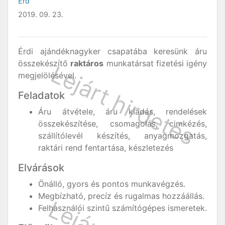
Érd
2019. 09. 23.
Érdi ajándéknagyker csapatába keresünk áru
összekészítő
raktáros
munkatársat fizetési igény
megjelölésével.
Feladatok
Áru átvétele, áru kiadás, rendelések
összekészítése, csomagolás, cimkézés,
szállítólevél készítés, anyagmozgatás,
raktári rend fentartása, készletezés
Elvárások
Önálló, gyors és pontos munkavégzés.
Megbízható, precíz és rugalmas hozzáállás.
Felhasználói szintű számítógépes ismeretek.