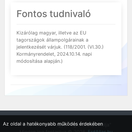
Fontos tudnivaló
Kizárólag magyar, illetve az EU
tagországok állampolgárainak a
jelentkezését várjuk. (118/2001. (VI.30.)
Kormányrendelet, 2024.10.14. napi
módosítása alapján.)
Az oldal a hatékonyabb működés érdekében
"Érd, Pest vármegyei régió állásportálja"
Minden jog fentartva © 2026.
ErdAllas.hu