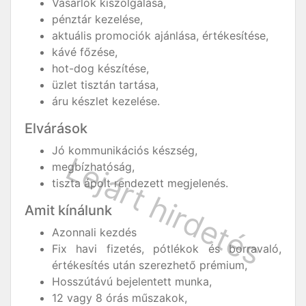
Vásárlók kiszolgálása,
pénztár kezelése,
aktuális promociók ajánlása, értékesítése,
kávé főzése,
hot-dog készítése,
üzlet tisztán tartása,
áru készlet kezelése.
Elvárások
Jó kommunikációs készség,
megbízhatóság,
tiszta ápolt rendezett megjelenés.
Amit kínálunk
Azonnali kezdés
Fix havi fizetés, pótlékok és borravaló,
értékesítés után szerezhető prémium,
Hosszútávú bejelentett munka,
12 vagy 8 órás műszakok,