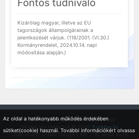
Fontos tudnivaló
Kizárólag magyar, illetve az EU
tagországok állampolgárainak a
jelentkezését várjuk. (118/2001. (VI.30.)
Kormányrendelet, 2024.10.14. napi
módosítása alapján.)
Az oldal a hatékonyabb működés érdekében
"Érd, Pest vármegyei régió állásportálja"
Minden jog fentartva © 2026.
ErdAllas.hu
sütiket(cookie) használ. További információkért olvassa
Üzemeltető: IT-Nav Hungary Kft. | "Az elsők közé