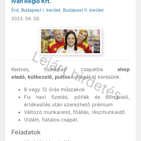
Iván Régió Kft.
Érd
,
Budapest I. kerület
,
Budapest II. kerület
2023. 04. 26.
Kedves, családias csapatba
shop
eladó, kútkezelő, pultos
kollégákat keresünk.
8 vagy 12 órás műszakok
Fix havi fizetés, pótlék és borravaló,
értékesítés után szerezhető prémium
Változó munkarend, főállás, részmunkaidő
Vidám, fiatalos csapat.
Feladatok