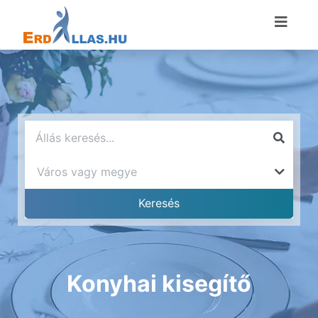
Konyhai kisegítő