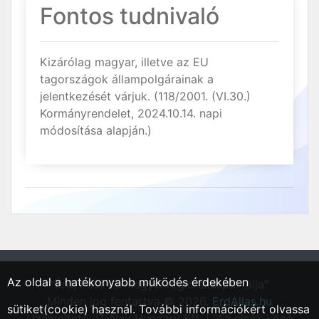
Fontos tudnivaló
Kizárólag magyar, illetve az EU
tagországok állampolgárainak a
jelentkezését várjuk. (118/2001. (VI.30.)
Kormányrendelet, 2024.10.14. napi
módosítása alapján.)
Az oldal a hatékonyabb működés érdekében
"Érd, Pest vármegyei régió állásportálja"
Minden jog fentartva © 2026.
ErdAllas.hu
sütiket(cookie) használ. További információkért olvassa
Üzemeltető: IT-Nav Hungary Kft. | "Az elsők közé