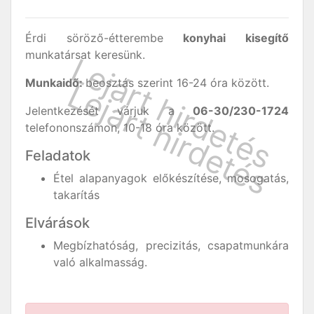
Érdi söröző-étterembe
konyhai kisegítő
munkatársat keresünk.
Munkaidő:
beosztás szerint 16-24 óra között.
Jelentkezését várjuk a
06-30/230-1724
telefononszámon, 10-18 óra között.
Feladatok
Étel alapanyagok előkészítése, mosogatás,
takarítás
Elvárások
Megbízhatóság, precizitás, csapatmunkára
való alkalmasság.