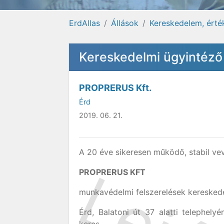
ErdAllas
Állások
Kereskedelem, érté
Kereskedelmi ügyintéző
PROPRERUS Kft.
Érd
2019. 06. 21.
A 20 éve sikeresen működő, stabil ve
PROPRERUS KFT
munkavédelmi felszerelések kereskede
Érd, Balatoni út 37 alatti telephely