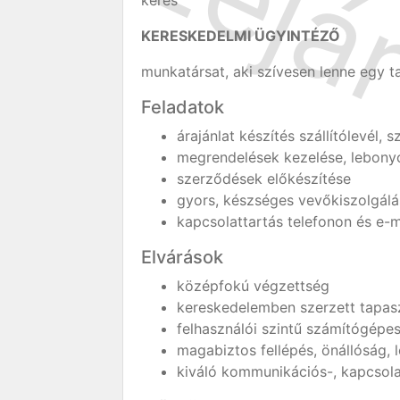
keres
KERESKEDELMI ÜGYINTÉZŐ
munkatársat, aki szívesen lenne egy t
Feladatok
árajánlat készítés szállítólevél, 
megrendelések kezelése, lebonyo
szerződések előkészítése
gyors, készséges vevőkiszolgálá
kapcsolattartás telefonon és e-m
Elvárások
középfokú végzettség
kereskedelemben szerzett tapasz
felhasználói szintű számítógépe
magabiztos fellépés, önállóság,
kiváló kommunikációs-, kapcso