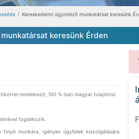
kesítés
Kereskedelmi ügyintéző munkatársat keresünk Ér
 munkatársat keresünk Érden
vőkörrel rendelkező, 100 %-ban magyar tulajdonú
á
F
lmével foglalkozik.
én folyó munkára, igényes ügyfelek kiszolgálására