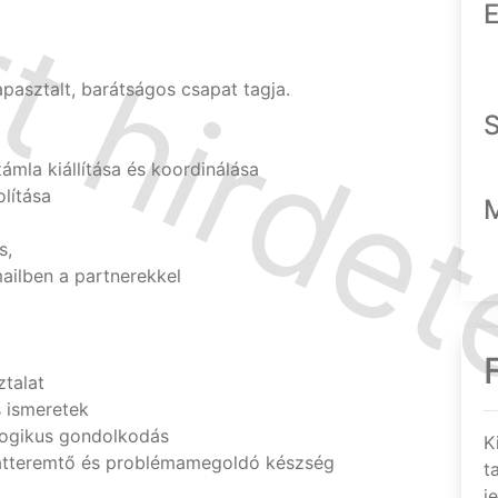
E
apasztalt, barátságos csapat tagja.
számla kiállítása és koordinálása
lítása
s,
ailben a partnerekkel
talat
s ismeretek
 logikus gondolkodás
K
latteremtő és problémamegoldó készség
t
j