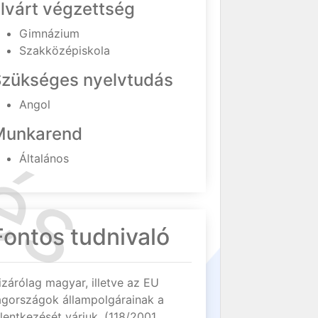
lvárt végzettség
Gimnázium
Szakközépiskola
Szükséges nyelvtudás
Angol
Munkarend
Általános
Fontos tudnivaló
izárólag magyar, illetve az EU
agországok állampolgárainak a
elentkezését várjuk. (118/2001.