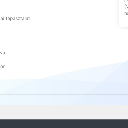
(
n
ai tapasztalat
íva
kör