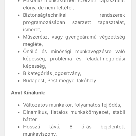
Hasonló munkakörben szerzett tapasztalat
előny, de nem feltétel,
Biztonságtechnikai rendszerek
programozásában szerzett tapasztalat,
ismeret,
Műszerész, vagy gyengeáramú végzettség
megléte,
Önálló és minőségi munkavégzésre való
képesség, probléma és feladatmegoldási
képesség,
B kategóriás jogosítvány,
Budapest, Pest megyei lakóhely.
Amit Kínálunk:
Változatos munkakör, folyamatos fejlődés,
Dinamikus, fiatalos munkakörnyezet, stabil
háttér
Hosszú távú, 8 órás bejelentett
munkaviszony,