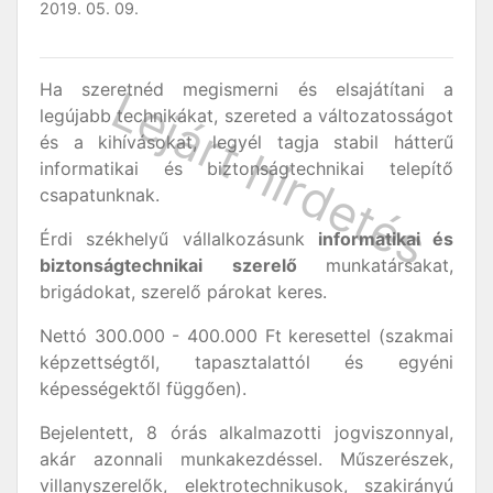
2019. 05. 09.
Ha szeretnéd megismerni és elsajátítani a
legújabb technikákat, szereted a változatosságot
és a kihívásokat, legyél tagja stabil hátterű
informatikai és biztonságtechnikai telepítő
csapatunknak.
Érdi székhelyű vállalkozásunk
informatikai és
biztonságtechnikai szerelő
munkatársakat,
brigádokat, szerelő párokat keres.
Nettó 300.000 - 400.000 Ft keresettel (szakmai
képzettségtől, tapasztalattól és egyéni
képességektől függően).
Bejelentett, 8 órás alkalmazotti jogviszonnyal,
akár azonnali munkakezdéssel. Műszerészek,
villanyszerelők, elektrotechnikusok, szakirányú