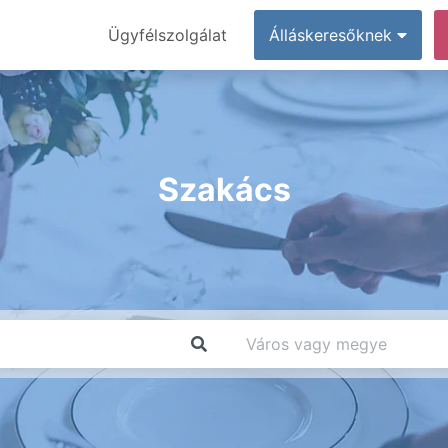
Ügyfélszolgálat
Álláskeresőknek
Szakács