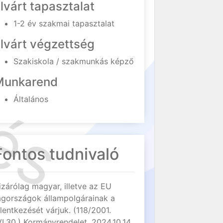
lvárt tapasztalat
1-2 év szakmai tapasztalat
lvárt végzettség
Szakiskola / szakmunkás képző
Munkarend
Általános
Fontos tudnivaló
izárólag magyar, illetve az EU
agországok állampolgárainak a
elentkezését várjuk. (118/2001.
VI.30.) Kormányrendelet, 2024.10.14.