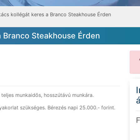
ács kollégát keres a Branco Steakhouse Érden
 a Branco Steakhouse Érden
t
teljes munkaidős, hosszútávú munkára.
á
yakorlat szükséges. Bérezés napi 25.000.- forint.
F