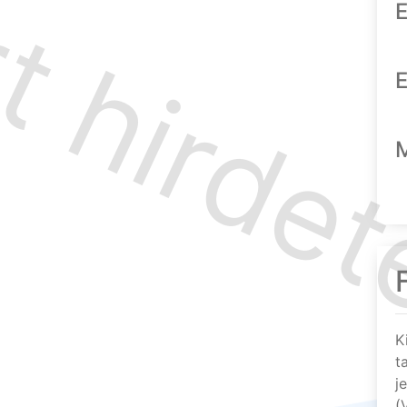
E
E
K
t
j
(