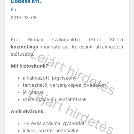
Dobella Kft.
Érd
2019. 03. 08.
Érdi Biohair szalonunkba (Stop Shop)
kozmetikus
munkatársat keresünk alkalmazotti
státuszba.
Mit biztosítunk?
alkalmazotti jogviszony
tervezhető, versenyképes jövedelem
jó csapat
színvonalas munkafeltételek
Amit elvárunk:
1-2 éves szakmai gyakorlat
lelkes, pozitív hozzáállás