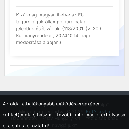
Kizárólag magyar, illetve az EU
tagországok állampolgárainak a
jelentkezését várjuk. (118/2001. (VI.30.)
Kormányrendelet, 2024.10.14. napi
módosítása alapján.)
Az oldal a hatékonyabb működés érdekében
"Érd, Pest vármegyei régió állásportálja"
Minden jog fentartva © 2026.
ErdAllas.hu
sütiket(cookie) használ. További információkért olvassa
Üzemeltető: IT-Nav Hungary Kft. | "Az elsők közé
navigáljuk!"
el a
süti tájékoztatót!