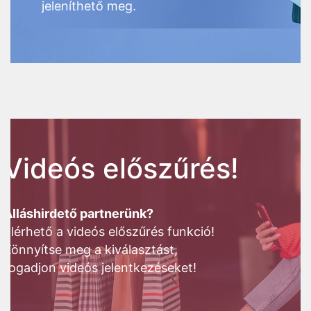
jeleníthető meg.
Videós előszűrés!
Álláshirdető partnerünk?
Elérhető a videós előszűrés funkció!
Könnyítse meg a kiválasztást,
fogadjon videós jelentkezéseket!