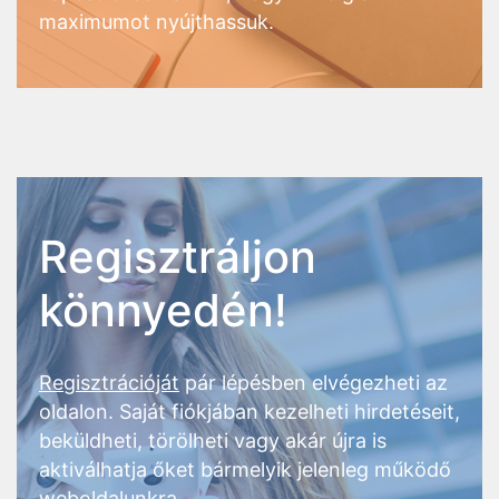
maximumot nyújthassuk.
Regisztráljon
könnyedén!
Regisztrációját
pár lépésben elvégezheti az
oldalon. Saját fiókjában kezelheti hirdetéseit,
beküldheti, törölheti vagy akár újra is
aktiválhatja őket bármelyik jelenleg működő
weboldalunkra.