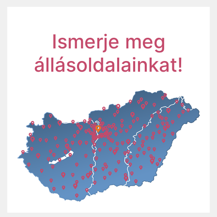
Ismerje meg
állásoldalainkat!