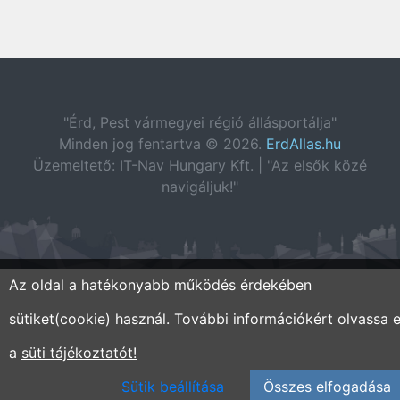
"Érd, Pest vármegyei régió állásportálja"
Minden jog fentartva © 2026.
ErdAllas.hu
Üzemeltető: IT-Nav Hungary Kft. | "Az elsők közé
navigáljuk!"
Az oldal a hatékonyabb működés érdekében
sütiket(cookie) használ. További információkért olvassa e
a
süti tájékoztatót!
Sütik beállítása
Összes elfogadása