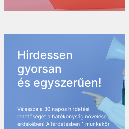
Hirdessen
gyorsan
és egyszerűen!
Válassza a 30 napos hirdetési
lehetőséget a hatékonyság növelése
érdekében! A hirdetésben 1 munkakör