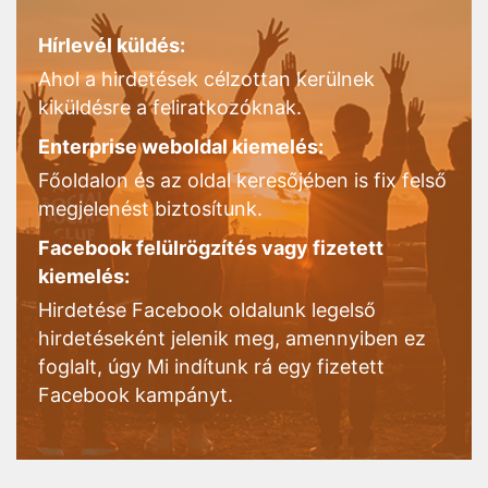
Hírlevél küldés:
Ahol a hirdetések célzottan kerülnek
kiküldésre a feliratkozóknak.
Enterprise weboldal kiemelés:
Főoldalon és az oldal keresőjében is fix felső
megjelenést biztosítunk.
Facebook felülrögzítés vagy fizetett
kiemelés:
Hirdetése Facebook oldalunk legelső
hirdetéseként jelenik meg, amennyiben ez
foglalt, úgy Mi indítunk rá egy fizetett
Facebook kampányt.