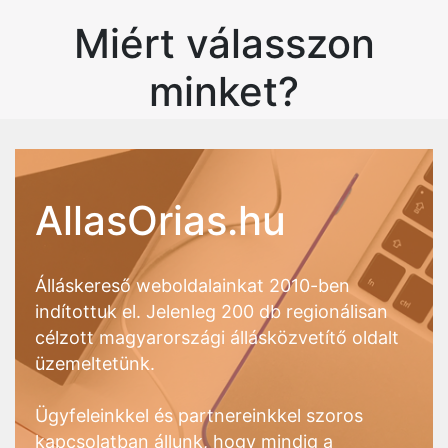
Miért válasszon
minket?
AllasOrias.hu
Álláskereső weboldalainkat 2010-ben
indítottuk el. Jelenleg 200 db regionálisan
célzott magyarországi állásközvetítő oldalt
üzemeltetünk.
Ügyfeleinkkel és partnereinkkel szoros
kapcsolatban állunk, hogy mindig a