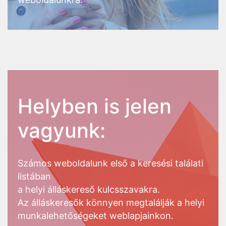
Helyben is jelen
vagyunk:
Számos weboldalunk első a keresési találati
listában
a helyi álláskereső kulcsszavakra.
Az álláskeresők könnyen megtalálják a helyi
munkalehetőségeket weblapjainkon.