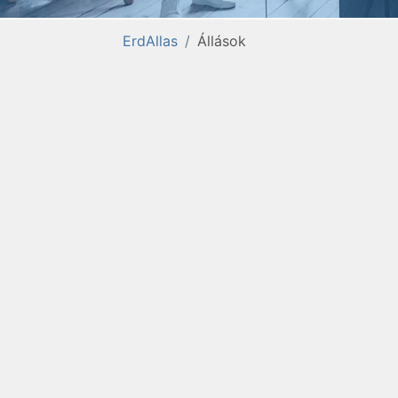
ErdAllas
Állások