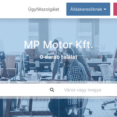
Ügyfélszolgálat
Álláskeresőknek
MP Motor Kft.
0 darab találat