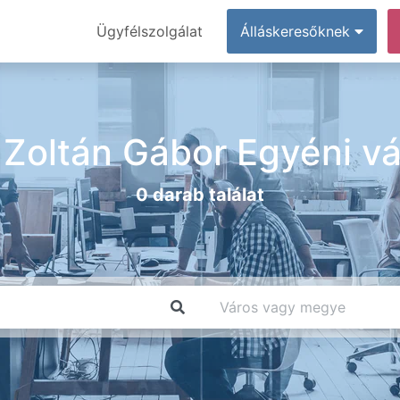
Ügyfélszolgálat
Álláskeresőknek
Zoltán Gábor Egyéni vá
0 darab találat