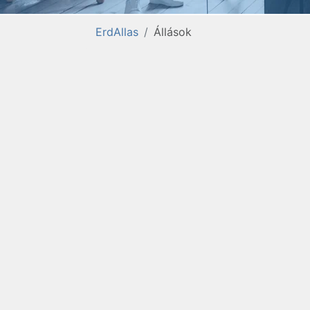
ErdAllas
Állások