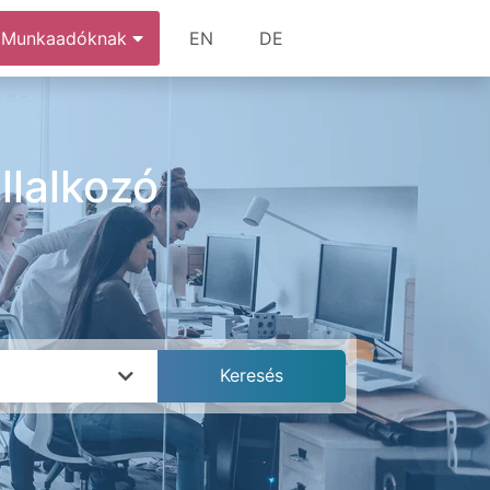
Munkaadóknak
EN
DE
llalkozó