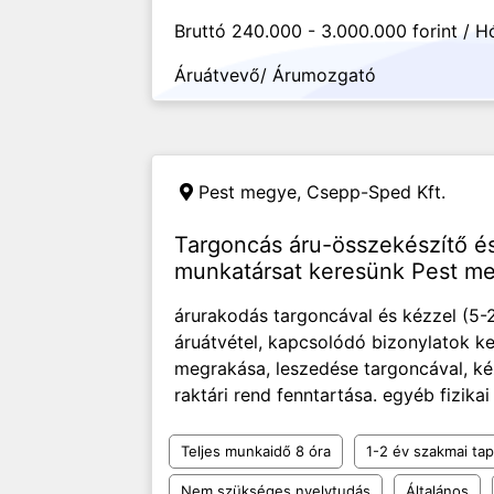
Bruttó 240.000 - 3.000.000 forint / 
Áruátvevő/ Árumozgató
Pest megye,
Csepp-Sped Kft.
Targoncás áru-összekészítő és
munkatársat keresünk Pest m
árurakodás targoncával és kézzel (5-
áruátvétel, kapcsolódó bizonylatok k
megrakása, leszedése targoncával, ké
raktári rend fenntartása. egyéb fizika
Teljes munkaidő 8 óra
1-2 év szakmai tap
Nem szükséges nyelvtudás
Általános