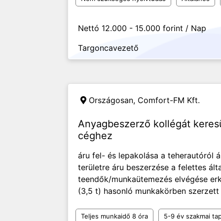
Nettó 12.000 - 15.000 forint / Nap
Targoncavezető
Országosan,
Comfort-FM Kft.
Anyagbeszerző kollégát keresü
céghez
áru fel- és lepakolása a teherautóról á
területre áru beszerzése a felettes ált
teendők/munkaütemezés elvégése erköl
(3,5 t) hasonló munkakörben szerzett 
Teljes munkaidő 8 óra
5-9 év szakmai tap