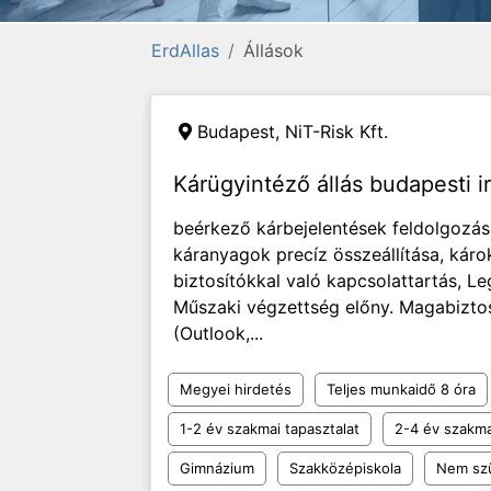
ErdAllas
Állások
Budapest, NiT-Risk Kft.
Kárügyintéző állás budapesti 
beérkező kárbejelentések feldolgozása
káranyagok precíz összeállítása, kár
biztosítókkal való kapcsolattartás, 
Műszaki végzettség előny. Magabiztos
(Outlook,...
Megyei hirdetés
Teljes munkaidő 8 óra
1-2 év szakmai tapasztalat
2-4 év szakma
Gimnázium
Szakközépiskola
Nem sz