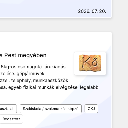
2026. 07. 20.
ka Pest megyében
25kg-os csomagok). árukiadás,
ezelése. gépjárművek
zzel. telephely, munkaeszközök
tása. egyéb fizikai munkák elvégzése. legalább
asztalat
Szakiskola / szakmunkás képző
OKJ
Beosztott