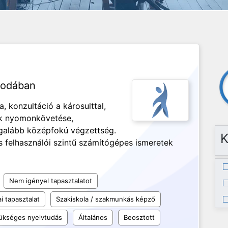
irodában
, konzultáció a károsulttal,
ok nyomonkövetése,
Legalább középfokú végzettség.
K
 felhasználói szintű számítógépes ismeretek
Nem igényel tapasztalatot
i tapasztalat
Szakiskola / szakmunkás képző
ükséges nyelvtudás
Általános
Beosztott