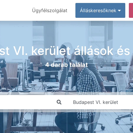
Ügyfélszolgálat
Álláskeresőknek
t VI. kerület állások é
4 darab találat