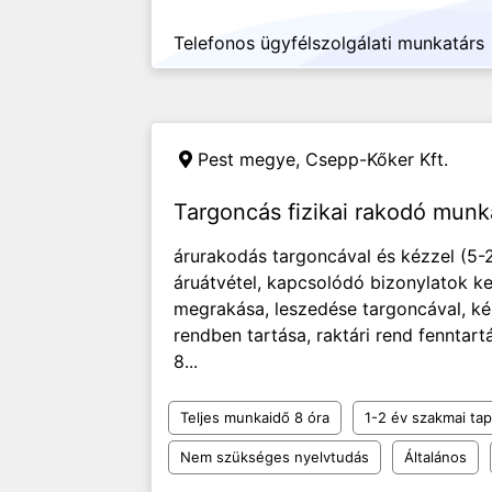
Telefonos ügyfélszolgálati munkatárs
Pest megye,
Csepp-Kőker Kft.
Targoncás fizikai rakodó mun
árurakodás targoncával és kézzel (5-
áruátvétel, kapcsolódó bizonylatok k
megrakása, leszedése targoncával, ké
rendben tartása, raktári rend fenntar
8...
Teljes munkaidő 8 óra
1-2 év szakmai tap
Nem szükséges nyelvtudás
Általános