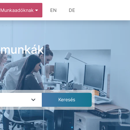
Munkaadóknak
EN
DE
s munkák