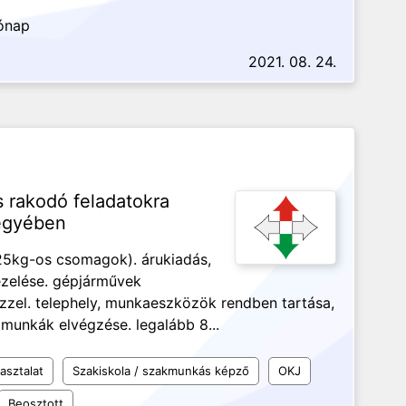
Hónap
2021. 08. 24.
 rakodó feladatokra
egyében
25kg-os csomagok). árukiadás,
ezelése. gépjárművek
zzel. telephely, munkaeszközök rendben tartása,
i munkák elvégzése. legalább 8...
asztalat
Szakiskola / szakmunkás képző
OKJ
Beosztott