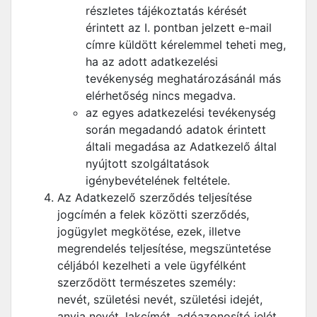
részletes tájékoztatás kérését
érintett az I. pontban jelzett e-mail
címre küldött kérelemmel teheti meg,
ha az adott adatkezelési
tevékenység meghatározásánál más
elérhetőség nincs megadva.
az egyes adatkezelési tevékenység
során megadandó adatok érintett
általi megadása az Adatkezelő által
nyújtott szolgáltatások
igénybevételének feltétele.
Az Adatkezelő szerződés teljesítése
jogcímén a felek közötti szerződés,
jogügylet megkötése, ezek, illetve
megrendelés teljesítése, megszüntetése
céljából kezelheti a vele ügyfélként
szerződött természetes személy:
nevét, születési nevét, születési idejét,
anyja nevét, lakcímét, adóazonosító jelét,