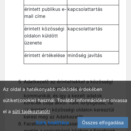
érintett publikus e-
kapcsolattartás
mail címe
érintett közösségi
kapcsolattartás
oldalon küldött
üzenete
érintett értékelése
minőség javítás
Adatkezelő az érintettekkel a közösségi
oldalon keresztül kizárólag akkor
Az oldal a hatékonyabb működés érdekében
kommunikál, és így a kezelt adatok
sütiket(cookie) használ. További információkért olvassa
körének célja akkor válik lényegessé, ha
az érintett a közösségi oldalon keresztül
el a
süti tájékoztatót!
keresi meg az Adatkezelőt.
Sütik beállítása
Összes elfogadása
Facebook alkalmazással való regisztráció
esetén a regisztráció közben a Facebook