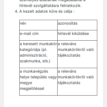
hírlevél szolgáltatásra feliratkozik.
A kezelt adatok köre és célja :
név
azonosítás
e-mail cím
hírlevél kiküldése
a keresett munkakör
a releváns
kategóriája (pl.
munkakörökről való
adminisztráció,
tájékoztatás
szakmunka, stb.)
a munkavégzés
a releváns
helye település vagy
munkakörökről való
megye
tájékoztatás
megjelöléssel