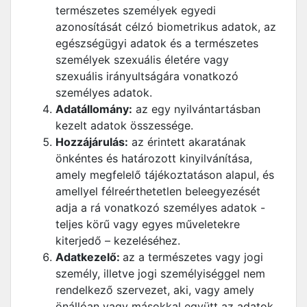
természetes személyek egyedi
azonosítását célzó biometrikus adatok, az
egészségügyi adatok és a természetes
személyek szexuális életére vagy
szexuális irányultságára vonatkozó
személyes adatok.
Adatállomány:
az egy nyilvántartásban
kezelt adatok összessége.
Hozzájárulás:
az érintett akaratának
önkéntes és határozott kinyilvánítása,
amely megfelelő tájékoztatáson alapul, és
amellyel félreérthetetlen beleegyezését
adja a rá vonatkozó személyes adatok -
teljes körű vagy egyes műveletekre
kiterjedő – kezeléséhez.
Adatkezelő:
az a természetes vagy jogi
személy, illetve jogi személyiséggel nem
rendelkező szervezet, aki, vagy amely
önállóan vagy másokkal együtt az adatok