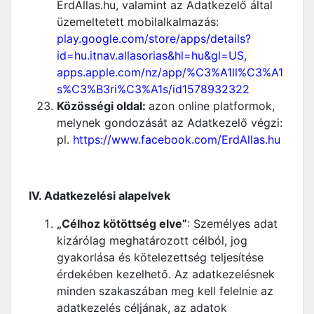
ErdAllas.hu, valamint az Adatkezelő által
üzemeltetett mobilalkalmazás:
play.google.com/store/apps/details?
id=hu.itnav.allasorias&hl=hu&gl=US
,
apps.apple.com/nz/app/%C3%A1ll%C3%A1
s%C3%B3ri%C3%A1s/id1578932322
Közösségi oldal:
azon online platformok,
melynek gondozását az Adatkezelő végzi:
pl.
https://www.facebook.com/ErdAllas.hu
IV. Adatkezelési alapelvek
„Célhoz kötöttség elve”
: Személyes adat
kizárólag meghatározott célból, jog
gyakorlása és kötelezettség teljesítése
érdekében kezelhető. Az adatkezelésnek
minden szakaszában meg kell felelnie az
adatkezelés céljának, az adatok