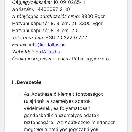
Cégjegyzékszám:
10-09-028541
Adószám:
14403097-2-10
A tényleges adatkezelés címe:
3300 Eger,
Hatvani kapu tér 8. 3. em. 21; 3300 Eger,
Hatvani kapu tér 8. 3. em. 20.
Telefonszáma:
+36 20 222 0 222
E-mail:
info@erdallas.hu
Weboldal:
ErdAllas.hu
Önállóan képviseli:
Juhász Péter ügyvezető
II. Bevezetés
Az Adatkezelő kiemelt fontosságot
tulajdonít a személyes adatok
védelmének, és folyamatosan
gondoskodik a személyes adatok
biztonságáról. Az Adatkezelő mindenben
megfelel a hatályos jogszabályok