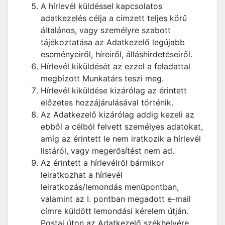
A hírlevél küldéssel kapcsolatos
adatkezelés célja a címzett teljes körű
általános, vagy személyre szabott
tájékoztatása az Adatkezelő legújabb
eseményeiről, híreiről, álláshirdetéseiről.
Hírlevél kiküldését az ezzel a feladattal
megbízott Munkatárs teszi meg.
Hírlevél kiküldése kizárólag az érintett
előzetes hozzájárulásával történik.
Az Adatkezelő kizárólag addig kezeli az
ebből a célból felvett személyes adatokat,
amíg az érintett le nem iratkozik a hírlevél
listáról, vagy megerősítést nem ad.
Az érintett a hírlevélről bármikor
leiratkozhat a hírlevél
leiratkozás/lemondás menüpontban,
valamint az I. pontban megadott e-mail
címre küldött lemondási kérelem útján.
Postai úton az Adatkezelő székhelyére