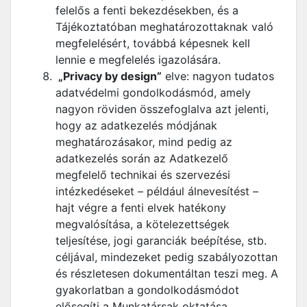
felelős a fenti bekezdésekben, és a
Tájékoztatóban meghatározottaknak való
megfelelésért, továbbá képesnek kell
lennie e megfelelés igazolására.
„Privacy by design”
elve: nagyon tudatos
adatvédelmi gondolkodásmód, amely
nagyon röviden összefoglalva azt jelenti,
hogy az adatkezelés módjának
meghatározásakor, mind pedig az
adatkezelés során az Adatkezelő
megfelelő technikai és szervezési
intézkedéseket – például álnevesítést –
hajt végre a fenti elvek hatékony
megvalósítása, a kötelezettségek
teljesítése, jogi garanciák beépítése, stb.
céljával, mindezeket pedig szabályozottan
és részletesen dokumentáltan teszi meg. A
gyakorlatban a gondolkodásmódot
elősegíti a Munkatársak oktatása,