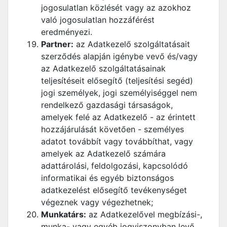
jogosulatlan közlését vagy az azokhoz
való jogosulatlan hozzáférést
eredményezi.
Partner:
az Adatkezelő szolgáltatásait
szerződés alapján igénybe vevő és/vagy
az Adatkezelő szolgáltatásainak
teljesítéseit elősegítő (teljesítési segéd)
jogi személyek, jogi személyiséggel nem
rendelkező gazdasági társaságok,
amelyek felé az Adatkezelő - az érintett
hozzájárulását követően - személyes
adatot továbbít vagy továbbíthat, vagy
amelyek az Adatkezelő számára
adattárolási, feldolgozási, kapcsolódó
informatikai és egyéb biztonságos
adatkezelést elősegítő tevékenységet
végeznek vagy végezhetnek;
Munkatárs:
az Adatkezelővel megbízási-,
munka- vagy egyéb jogviszonyban levő